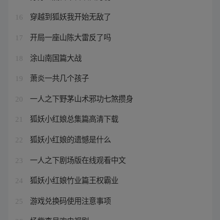
穿越到狐妖我开始无敌了
16
开局一座山陈大雷反了吗
17
涂山南国篇大战
18
萧炎一共几个孩子
19
一人之下野茅山术邪功七煞攒身
20
狐妖小红娘总集篇高清下载
21
狐妖小红娘的遗憾是什么
22
一人之下剧场版在线观看中文
23
狐妖小红娘竹业篇王权霸业
24
游戏兑换码使用注意事项
25