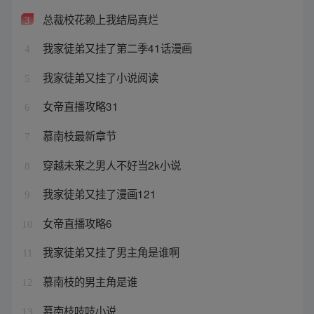
总裁校花赖上我结局真烂
3
我家徒弟又挂了第二季41话漫画
4
我家徒弟又挂了小说阅读
5
女帝直播攻略31
6
慕南枝最新章节
7
穿越未来之男人不好当2k小说
8
我家徒弟又挂了漫画121
9
女帝直播攻略6
10
我家徒弟又挂了男主角是谁啊
11
慕南枝的男主角是谁
12
慕南枝吱吱小说
13