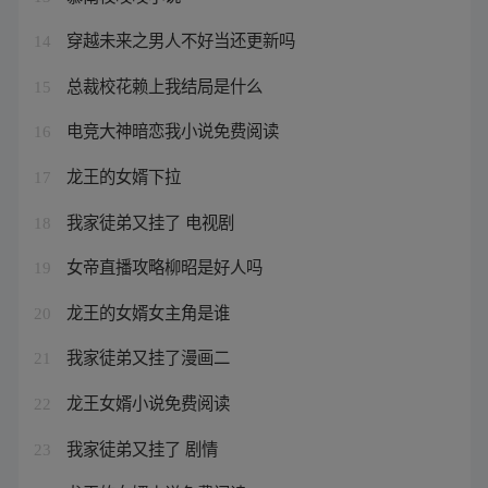
穿越未来之男人不好当还更新吗
14
总裁校花赖上我结局是什么
15
电竞大神暗恋我小说免费阅读
16
龙王的女婿下拉
17
我家徒弟又挂了 电视剧
18
女帝直播攻略柳昭是好人吗
19
龙王的女婿女主角是谁
20
我家徒弟又挂了漫画二
21
龙王女婿小说免费阅读
22
我家徒弟又挂了 剧情
23