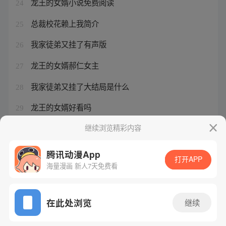
龙王的女婿小说免费阅读
24
总裁校花赖上我简介
25
我家徒弟又挂了有声版
26
龙王的女婿郝仁女主
27
我家徒弟又挂了大结局是什么
28
龙王的女婿好看吗
29
慕南枝讲啥
继续浏览精彩内容
30
腾讯动漫App
打开APP
海量漫画 新人7天免费看
腾讯漫画
起点读书
QQ阅读
网站备案/许可证号：粤B2-20090059-5
在此处浏览
继续
Copyright©1998 - 2026 Tencent. All Rights Reserved