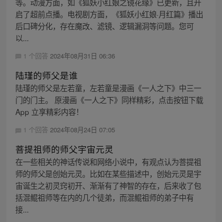
等。动漫方面，如《狐妖小红娘之镜花缘》已更新，且开
启了超前点播。电视剧方面，《狐妖小红娘·月红篇》播出
后口碑分化，存在魔改、滤镜、逻辑漏洞等问题。您可
以...
1 个回答
2024年08月31日 06:36
陆瑾的师父是谁
陆瑾的师父是左若童，左若童是漫画《一人之下》中三一
门的门主。 原漫画《一人之下》同样精彩，点击按钮下载
App 立享精彩内容！
1 个回答
2024年08月24日 07:05
菩提祖师的师父宇宙元灵
在一些相关的神话传说和网络小说中，有观点认为菩提祖
师的师父是创始元灵。比如在某些描述中，创始元灵是宇
宙诞生之初灵窍初开、渐渐有了神智的存在，后来收了包
括混鲲祖师等在内的几个徒弟，而混鲲祖师的弟子中有
接...