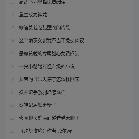
高武序列降临免费阅读
13
重生成为神龙
14
霸道总裁吃醋壁咚的片段
15
这个炮灰女配我不当了免费阅读
16
恶魔总裁的专属甜心免费阅读
17
一只小骷髅打怪升级的小说
18
女帝的日常失踪了怎么找回来
19
妖神记手游羽焰怎么样
20
妖神记居然更新了
21
修真聊天群后面越看越无聊了
22
《炮灰攻略》作者 莞尔wr
23