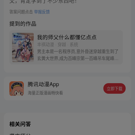
父，肯定学到了不少东西吧！
答案问题点击
举报反馈
提到的作品
我的师父什么都懂亿点点
丰祺动漫 · 穿越 · 系统
男主本是一名程序员,意外昏迷穿越重生到了
玄黄大世界,成为百峰宗第一百峰吊车尾峰
主。生前研发的天元系统也跟着来到这个世
界,他成为天元系统管理员,可以拥有系统载入
用户的能力，从中不断提升自己管理员的等
腾讯动漫App
级和自身实力，他和弟子们就这样走上了开
立即下载
挂人生……
海量正版漫画畅快看
相关问答