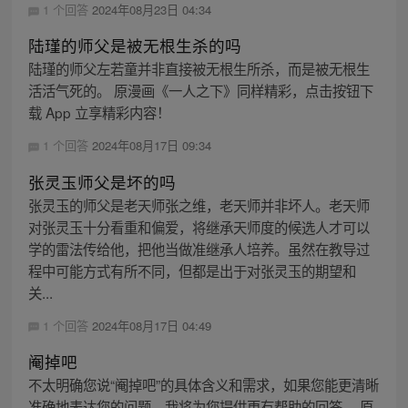
1 个回答
2024年08月23日 04:34
陆瑾的师父是被无根生杀的吗
陆瑾的师父左若童并非直接被无根生所杀，而是被无根生
活活气死的。 原漫画《一人之下》同样精彩，点击按钮下
载 App 立享精彩内容！
1 个回答
2024年08月17日 09:34
张灵玉师父是坏的吗
张灵玉的师父是老天师张之维，老天师并非坏人。老天师
对张灵玉十分看重和偏爱，将继承天师度的候选人才可以
学的雷法传给他，把他当做准继承人培养。虽然在教导过
程中可能方式有所不同，但都是出于对张灵玉的期望和
关...
1 个回答
2024年08月17日 04:49
阉掉吧
不太明确您说“阉掉吧”的具体含义和需求，如果您能更清晰
准确地表达您的问题，我将为您提供更有帮助的回答。 原