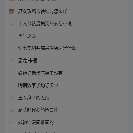
庶女攻略玉祯结局怎么样
3
十大公认最搞笑的玄幻小说
4
勇气之龙
5
许七安和钟离最后结局是什么
6
恶龙 卡通
7
妖神记动漫完结了没有
8
明朝败家子均订多少
9
王府庶子的无奈
10
高武时代我能捡属性
11
妖神记漫画谁画的
12