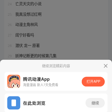
亡灵天灾的小说
24
我真没想过红啊
25
动漫主角林风
26
闺宁好看吗
27
潜伏 龙一 原著
28
妖神记断更的时候第几集
29
从僵尸开始疯狂进化
继续浏览精彩内容
30
腾讯动漫App
打开APP
海量漫画 新人7天免费看
腾讯漫画
起点读书
QQ阅读
网站备案/许可证号：粤B2-20090059-5
在此处浏览
继续
Copyright©1998 - 2026 Tencent. All Rights Reserved