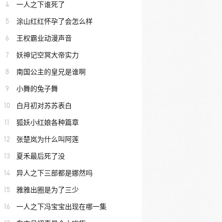
4
一人之下谁死了
5
涂山红红怀孕了会怎么样
6
王权霸业动漫声音
7
妖神记空冥大帝实力
8
南国公主的皇兄是谁啊
9
小舞的兔子舞
10
白月初对苏苏表白
11
狐妖小红娘各种篇章
12
张楚岚为什么叫阿莲
13
夏禾最后死了没
14
异人之下三部都是娜然吗
15
雅雅出圈是为了三少
16
一人之下冯宝宝出现在哪一集