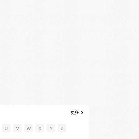
更多
U
V
W
X
Y
Z