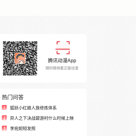
腾讯动漫App
随时随地看正版动漫
热门问答
1
狐妖小红娘人族修炼体系
2
异人之下决战碧游村什么时候上映
3
李宛妲短发照