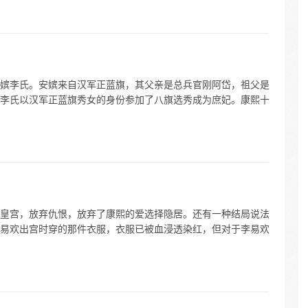
嫔李氏。安嫔来自汉军正蓝旗，其父亲是总兵官刚阿岱，祖父是
李氏以汉军正蓝旗秀女的身份参加了八旗选秀成为庶妃。康熙十
皇宫，放弃仇恨，放弃了康熙的爱选择隐居。还有一种结局说法
易欢出宫时穿的那件衣服，衣服已被血浸透染红，但对于李易欢