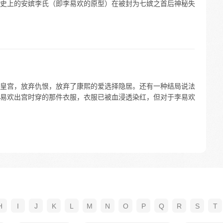
史上的安嫔李氏（即李易欢的原型）在被封为七嫔之首后神秘失
皇宫，放弃仇恨，放弃了康熙的爱选择隐居。还有一种结局说法
易欢出宫时穿的那件衣服，衣服已被血浸透染红，但对于李易欢
H
I
J
K
L
M
N
O
P
Q
R
S
T