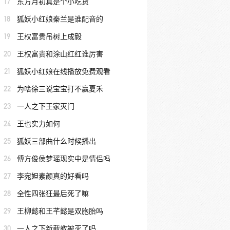
17
东方月初真是个小吃货
18
狐妖小红娘秦兰是谁配音的
19
王权富贵吊树上成毅
20
王权富贵和涂山红红谁厉害
21
狐妖小红娘在线播放免费观看
22
为啥徐三说宝宝打不赢夏禾
23
一人之下王家灭门
24
王也实力如何
25
狐妖三部曲什么时候播出
26
傅方俊侯梦瑶现实中是情侣吗
27
李宛妲素颜真的好看吗
28
全性四张狂最后死了嘛
29
王柳懿和王芊懿是双胞胎吗
30
一人之下新截教被灭了吗