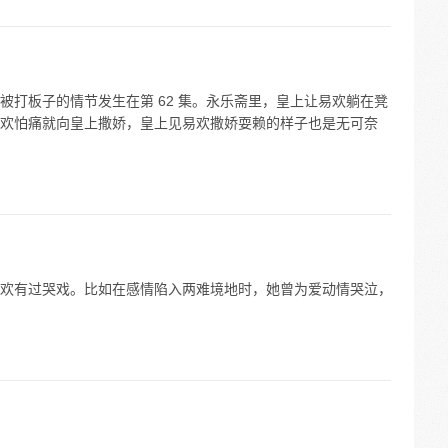
被打板子的情节发生在第 62 集。永乐斋里，皇上让易欢躺在凳
欢怕痛就向皇上撒娇，皇上见易欢撒娇耍赖的样子也是无可奈
欢有过哭戏。比如在感情陷入两难境地时，她曾为爱动情哭泣，