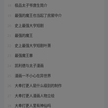
极品太子爷唐生简介
18
最强的魔王也当起了房屋中介
19
史上最强大亨短剧
20
最强的魔王
21
史上最强大亨短剧叶萧
22
最强魔王寨
23
凯利德与太子漫画
24
漫画一不小心在异世界
25
大奉打更人是什么级别的制作
26
大奉打更人漫画人物立绘
27
大奉打更人里有神仙吗
28