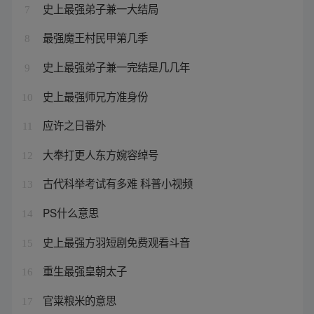
史上最强弟子兼一大结局
7
最强魔王村民甲第几季
8
史上最强弟子兼一完结是几几年
9
史上最强师兄方准身份
10
应许之日番外
11
大奉打更人东方婉容绰号
12
古代科举考试有多难 科普小视频
13
PS什么意思
14
史上最强方羽短剧免费观看斗音
15
重生最强皇朝太子
16
官粜粮米的意思
17