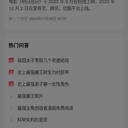
电影《明日战记》于 2022 年 8 月在院线上映，2022 年
12 月 2 日在爱奇艺、腾讯、优酷平台上线。
1 个回答
2024年07月28日 00:56
热门问答
监国太子李辰几个老婆结局
1
史上最强魔王转生为村民甲
2
史上最强弟子兼一女性角色
3
最强魔王照片
4
最强主角创造者漫画免费阅读
5
科举失利的意思
6