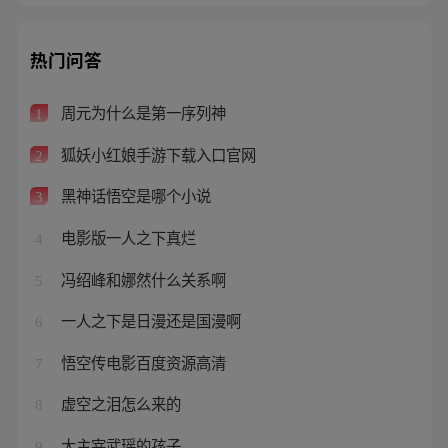
热门问答
周元为什么是第一序列神
1
狐妖小红娘手游下载入口官网
2
黑神话悟空是哪个小说
3
电影版一人之下真烂
4
冯绍峰和娜然什么关系啊
5
一人之下是日漫还是国漫啊
6
悟空传电影百度资源高清
7
虚空之泪怎么来的
8
大主宰武瑶的孩子
9