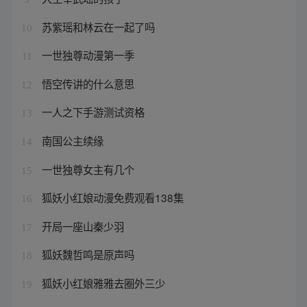
苏紫瑶和林云在一起了吗
10
一世独尊动漫第一季
11
悟空传讲的什么意思
12
一人之下手游测试资格
13
南国公主续缘
14
一世独尊女主有几个
15
狐妖小红娘动漫免费观看138集
16
开局一座山秦少羽
17
狐妖魏哲鸣是原声吗
18
狐妖小红娘雅雅去圈外三少
19