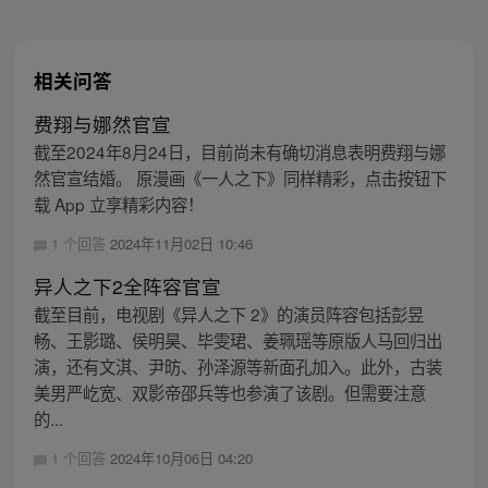
相关问答
费翔与娜然官宣
截至2024年8月24日，目前尚未有确切消息表明费翔与娜
然官宣结婚。 原漫画《一人之下》同样精彩，点击按钮下
载 App 立享精彩内容！
1 个回答
2024年11月02日 10:46
异人之下2全阵容官宣
截至目前，电视剧《异人之下 2》的演员阵容包括彭昱
畅、王影璐、侯明昊、毕雯珺、姜珮瑶等原版人马回归出
演，还有文淇、尹昉、孙泽源等新面孔加入。此外，古装
美男严屹宽、双影帝邵兵等也参演了该剧。但需要注意
的...
1 个回答
2024年10月06日 04:20