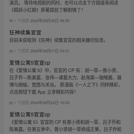
演员。 等待电视剧的同时，也可以点击下方链接来阅读
《狐妖小红娘》原著提前了解剧情了！
1 个回答
2024年09月26日 06:55
狂神续集官宣
目前未获取到《狂神》续集官宣的相关确切信息。
1 个回答
2024年09月01日 03:01
爱情公寓5官宣cp
在《爱情公寓 5》中，官宣的 CP 有：胡一菲—曾小贤、
吕子乔—陈美嘉、张伟—诸葛大力、赵海棠—咖喱酱、展
博与婉瑜、悠悠与关谷。 原漫画《一人之下》同样精彩，
点击按钮下载 App 立享精彩内容！
1 个回答
2024年08月24日 15:03
爱情公寓5官宣cp
《爱情公寓 5》官宣的 CP 有曾小贤和胡一菲、吕子乔和
陈美嘉。在第五季中，曾小贤胡一菲修成正果，吕子乔和