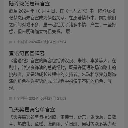
陆玲珑张楚岚官宣
截至 2024 年 10 月 4 日，在《一人之下》中，陆玲珑和
张楚岚尚未官宣成为情侣关系。在原著情节中，前期他们
之间的对戏不多，虽一起经历了诸多事情，产生了一些好
感，但未明确确立情侣关系。 原...
1 个回答
2024年10月04日 17:04
蜜语纪官宣阵容
《蜜语纪》官宣的阵容包括钟汉良、朱珠、李梦等人。在
剧中，钟汉良饰演的总裁纪封，既是许蜜语职场道路上的
挑战者，又是她成长过程中的支持者。朱珠和李梦分别饰
演的角色在许蜜语的成长过程中扮演了不同的角色，展
现...
1 个回答
2024年09月27日 21:53
飞天奖嘉宾名单官宣
飞天奖嘉宾名单包括胡歌、雷佳音、靳东、张晚意、白敬
亭、热依扎、童瑶、张凯丽、萨日娜、吴樾等众多实力派