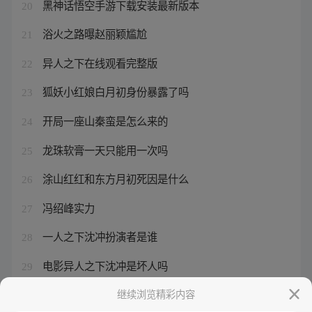
黑神话悟空手游下载安装最新版本
20
浴火之路曝赵丽颖尴尬
21
异人之下在线观看完整版
22
狐妖小红娘白月初身份暴露了吗
23
开局一座山秦蛮是怎么来的
24
龙珠软膏一天只能用一次吗
25
涂山红红和东方月初死因是什么
26
冯绍峰实力
27
一人之下沈冲扮演者是谁
28
电影异人之下沈冲是坏人吗
29
王楚钦频繁败于冷门
继续浏览精彩内容
30