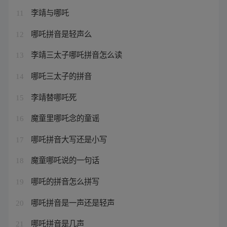
李靖与哪吒
11
哪吒拼音是轻声么
12
李靖三太子哪吒拼音怎么读
13
哪吒三太子的拼音
14
李靖替哪吒死
15
魔童里哪吒念的童谣
16
哪吒拼音大写还是小写
17
魔童哪吒说的一句话
18
哪吒的拼音怎么拼写
19
哪吒拼音是一声还是轻声
20
哪吒拼音是几声
21