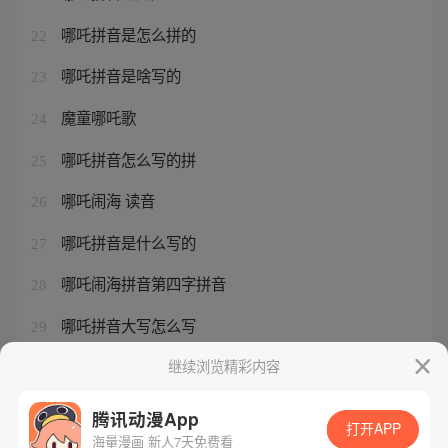
哪吒拼音是怎么拼的
22
哪吒拼音是啥写的
23
魔童哪吒歌
24
哪吒拼音怎么写的拼
25
哪吒闹海 读音
26
哪吒拼音是什么写的
27
哪吒闹海拼音第四字拼音
28
哪吒拼音大写怎么写
29
《哪吒2 魔童闹海》定档
继续浏览精彩内容
30
腾讯动漫App
打开APP
海量漫画 新人7天免费看