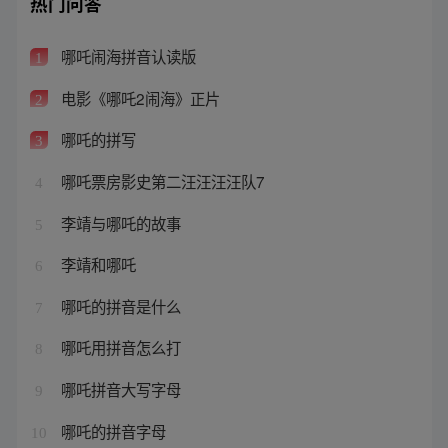
热门问答
哪吒闹海拼音认读版
1
电影《哪吒2闹海》正片
2
哪吒的拼写
3
哪吒票房影史第二汪汪汪汪队7
4
李靖与哪吒的故事
5
李靖和哪吒
6
哪吒的拼音是什么
7
哪吒用拼音怎么打
8
哪吒拼音大写字母
9
哪吒的拼音字母
10