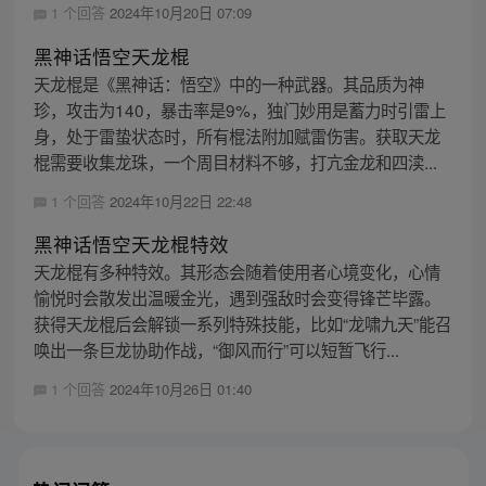
1 个回答
2024年10月20日 07:09
黑神话悟空天龙棍
天龙棍是《黑神话：悟空》中的一种武器。其品质为神
珍，攻击为140，暴击率是9%，独门妙用是蓄力时引雷上
身，处于雷蛰状态时，所有棍法附加赋雷伤害。获取天龙
棍需要收集龙珠，一个周目材料不够，打亢金龙和四渎...
1 个回答
2024年10月22日 22:48
黑神话悟空天龙棍特效
天龙棍有多种特效。其形态会随着使用者心境变化，心情
愉悦时会散发出温暖金光，遇到强敌时会变得锋芒毕露。
获得天龙棍后会解锁一系列特殊技能，比如“龙啸九天”能召
唤出一条巨龙协助作战，“御风而行”可以短暂飞行...
1 个回答
2024年10月26日 01:40