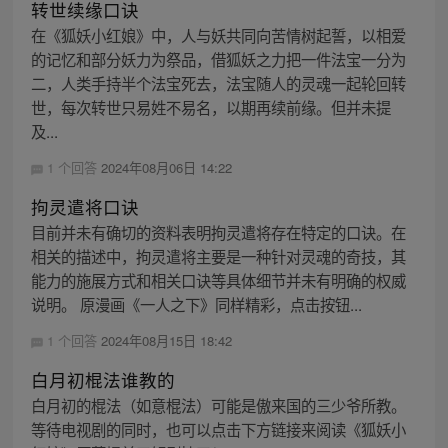
转世续缘口诀
在《狐妖小红娘》中，人与妖共同向苦情树起誓，以相爱
的记忆和部分妖力为祭品，借狐妖之力把一件法宝一分为
二，人类手持半个法宝死去，法宝随人的灵魂一起轮回转
世，每次转世只易姓不易名，以期再续前缘。但并未提
及...
1 个回答
2024年08月06日 14:22
拘灵遣将口诀
目前并未有确切的资料表明拘灵遣将存在特定的口诀。在
相关的描述中，拘灵遣将主要是一种针对灵魂的奇技，其
能力的施展方式和相关口诀等具体细节并未有明确的权威
说明。 原漫画《一人之下》同样精彩，点击按钮...
1 个回答
2024年08月15日 18:42
白月初棍法谁教的
白月初的棍法（如意棍法）可能是傲来国的三少爷所教。
等待电视剧的同时，也可以点击下方链接来阅读《狐妖小