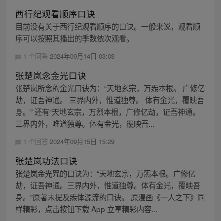
西行纪观看顺序口诀
目前没有关于西行纪观看顺序的口诀。一般来说，观看顺
序可以按照其播出的季数依次观看。
1 个回答
2024年09月14日 03:03
张楚岚念金光口诀
张楚岚所念的金光口诀为：“天地玄宗，万炁本根。 广修亿
劫，证吾神通。 三界内外，惟道独尊。 体有金光，覆映吾
身。” 还有“天地玄宗，万烈本根，广修亿劫，证吾神通。
三界内外，唯道独尊。体有金光，覆映吾...
1 个回答
2024年09月15日 15:29
张楚岚功法口诀
张楚岚金光咒的口诀为：“天地玄宗，万炁本根。广修亿
劫，证吾神通。三界内外，惟道独尊。体有金光，覆映吾
身。”原著未提及炁体源流的口诀。 原漫画《一人之下》同
样精彩，点击按钮下载 App 立享精彩内容...