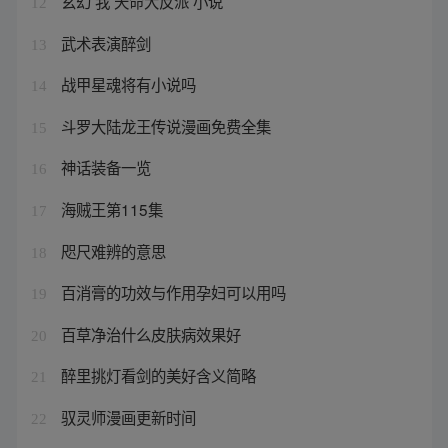
玄幻 我 天命大反派 小说
12
武术表演醉剑
13
战甲星魂将有小说吗
14
斗罗大陆龙王传说漫画免费全集
15
神话装备一览
16
海贼王第115集
17
咫尺难辨的意思
18
百消膏的功效与作用孕妇可以用吗
19
百草净治什么皮肤病效果好
20
醉里挑灯看剑的美好含义简略
21
驭灵师漫画更新时间
22