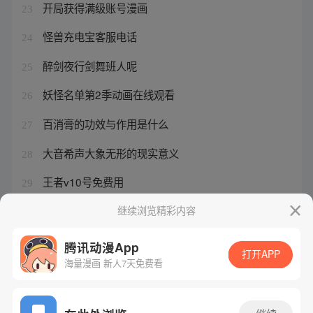
开局获得满级账号漫画
23
怪兽充电宝客服电话
24
醉剑夜行剑舞班人呢
25
妖怪名单第2季动画在线观看
26
百消膏的功效与作用是什么
27
大音希声大象无形的现实意义
28
王者v10号免费用
29
王牌御史的结局是什么
继续浏览精彩内容
30
腾讯动漫App
打开APP
海量漫画 新人7天免费看
腾讯漫画
起点读书
QQ阅读
网站备案/许可证号：粤B2-20090059-5