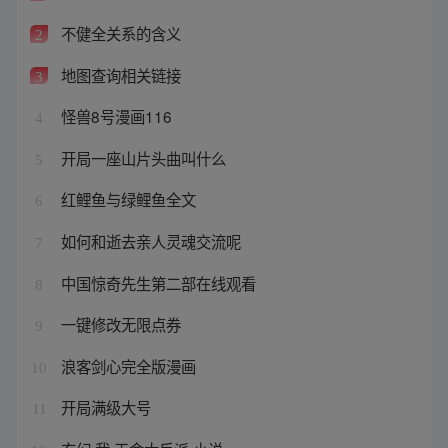
不健全关系的含义
2
地图查询相关链接
3
怪兽8号漫画116
4
开局一座山片头曲叫什么
5
红鲤鱼与绿鲤鱼全文
6
如何和逝去亲人灵魂交流呢
7
中国惊奇先生第二部在线观看
8
一键修改无限点券
9
浪客剑心完全版漫画
10
开局满级大号
11