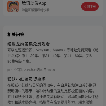
腾讯动漫App
楚暮幸运地和一只变异月光狐魂宠签订了契
立即下载
约，取名莫邪。 楚暮将以魇魔岛为起点，谱
海量正版漫画畅快看
写最强魂宠师的传奇人生……
相关问答
绝世龙婿第集免费观看
可以在速播资源、okm3u8、hnm3u8等地址免费观看《绝
世龙婿》第1 - 20集、第21 - 40集、第41 - 60集、第61 -
80集完结全集。
1 个回答
2024年11月03日 18:29
狐妖小红娘灵契串场
在狐妖小红娘与灵契的互动中，有白月初和涂山苏苏到灵
契动漫中的客串，这种跨动漫的互动是积极正面的内容。
并且狐妖小红娘手游还与灵契有联动，联动期间S级伙伴杨
敬华和端木熙亮相，杨敬华有恢复提升能力，端木熙输...