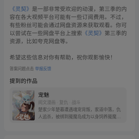
《灵契》
是一部非常受欢迎的动漫，第三季的内
容在各大视频平台可能有一些订阅费用。不过，
有些粉丝可能会通过网盘资源来获取观看。你可
以尝试在一些网盘平台上搜索
《灵契》
第三季的
资源，比如夸克网盘等。
希望这些信息对你有帮助，祝你观影愉快！
答案问题点击
举报反馈
提到的作品
宠魅
阅文漫画 · 复仇 · 战斗
楚家少年楚暮遭遇魂宠背叛，家道中落，仇
人追杀，被绑到魇魔岛成为以身饲养魇魔的
奴隶。 他体内饲养的是最恐怖的白魇魔，稍
有不慎，就会被吞噬灵魂，死无葬身之地。
为了活下去，为了能报仇，楚暮只能变强。