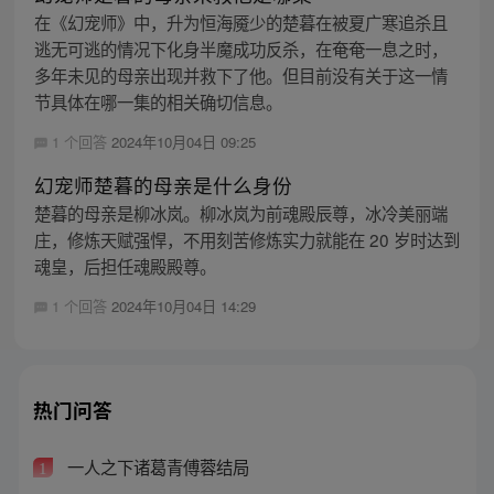
在《幻宠师》中，升为恒海魇少的楚暮在被夏广寒追杀且
逃无可逃的情况下化身半魔成功反杀，在奄奄一息之时，
多年未见的母亲出现并救下了他。但目前没有关于这一情
节具体在哪一集的相关确切信息。
1 个回答
2024年10月04日 09:25
幻宠师楚暮的母亲是什么身份
楚暮的母亲是柳冰岚。柳冰岚为前魂殿辰尊，冰冷美丽端
庄，修炼天赋强悍，不用刻苦修炼实力就能在 20 岁时达到
魂皇，后担任魂殿殿尊。
1 个回答
2024年10月04日 14:29
热门问答
一人之下诸葛青傅蓉结局
1