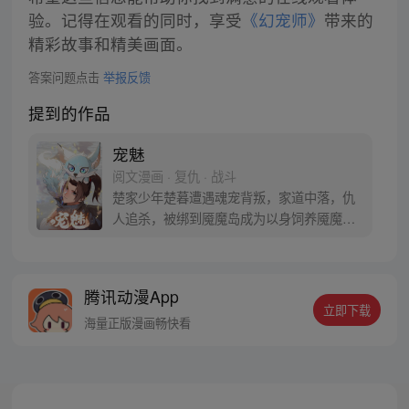
验。记得在观看的同时，享受
《幻宠师》
带来的
精彩故事和精美画面。
答案问题点击
举报反馈
提到的作品
宠魅
阅文漫画 · 复仇 · 战斗
楚家少年楚暮遭遇魂宠背叛，家道中落，仇
人追杀，被绑到魇魔岛成为以身饲养魇魔的
奴隶。 他体内饲养的是最恐怖的白魇魔，稍
有不慎，就会被吞噬灵魂，死无葬身之地。
为了活下去，为了能报仇，楚暮只能变强。
腾讯动漫App
楚暮幸运地和一只变异月光狐魂宠签订了契
立即下载
约，取名莫邪。 楚暮将以魇魔岛为起点，谱
海量正版漫画畅快看
写最强魂宠师的传奇人生……