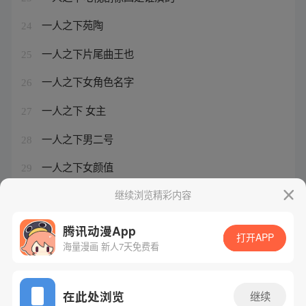
一人之下苑陶
24
一人之下片尾曲王也
25
一人之下女角色名字
26
一人之下 女主
27
一人之下男二号
28
一人之下女颜值
29
一人之下墨输
继续浏览精彩内容
30
腾讯动漫App
打开APP
海量漫画 新人7天免费看
腾讯漫画
起点读书
QQ阅读
网站备案/许可证号：粤B2-20090059-5
在此处浏览
继续