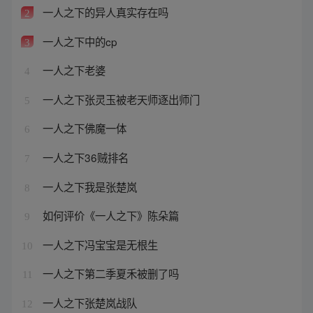
一人之下的异人真实存在吗
2
一人之下中的cp
3
一人之下老婆
4
一人之下张灵玉被老天师逐出师门
5
一人之下佛魔一体
6
一人之下36贼排名
7
一人之下我是张楚岚
8
如何评价《一人之下》陈朵篇
9
一人之下冯宝宝是无根生
10
一人之下第二季夏禾被删了吗
11
一人之下张楚岚战队
12