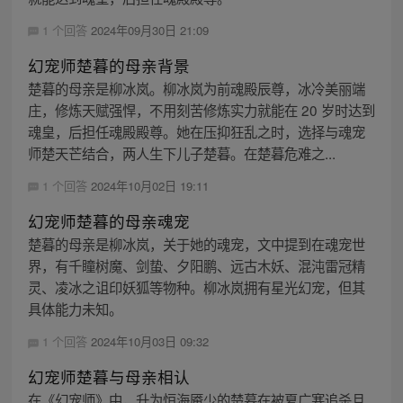
1 个回答
2024年09月30日 21:09
幻宠师楚暮的母亲背景
楚暮的母亲是柳冰岚。柳冰岚为前魂殿辰尊，冰冷美丽端
庄，修炼天赋强悍，不用刻苦修炼实力就能在 20 岁时达到
魂皇，后担任魂殿殿尊。她在压抑狂乱之时，选择与魂宠
师楚天芒结合，两人生下儿子楚暮。在楚暮危难之...
1 个回答
2024年10月02日 19:11
幻宠师楚暮的母亲魂宠
楚暮的母亲是柳冰岚，关于她的魂宠，文中提到在魂宠世
界，有千瞳树魔、剑蛰、夕阳鹏、远古木妖、混沌雷冠精
灵、凌冰之诅印妖狐等物种。柳冰岚拥有星光幻宠，但其
具体能力未知。
1 个回答
2024年10月03日 09:32
幻宠师楚暮与母亲相认
在《幻宠师》中，升为恒海魇少的楚暮在被夏广寒追杀且