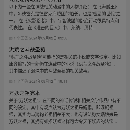
以下为一些在谍战相关动漫中的人物介绍： 在《海贼王》
中，X·德雷克是德雷克海贼团的船长，也是“极恶的世代”之
一。 在《火影忍者》中，宇智波鼬的卧底行动很具特点和
代表性。 在《进击的巨人》中，莱纳、贝特...
1 个回答
2024年09月02日 03:58
洪荒之斗战圣猿
“洪荒之斗战圣猿”可能指的是相关的小说或文学设定。比如
康齐编写的一部仍在连载中的小说《洪荒之斗战圣猿》，
其中描述了混沌中的斗战圣猿的相关故事。
1 个回答
2024年09月12日 19:11
万妖之祖完本
关于“万妖之祖”，在不同的神话传说和相关文学作品中有不
同的设定。其中有观点认为万妖之祖是鲲鹏，即混鲲祖
师，其实力与鸿钧老祖相差不大；也有说法称女娲娘娘是
万妖之祖，其拥有如招妖幡这样可命令天下妖族的法宝...