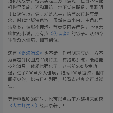
报机构成长，他其实是三方间谍呢，在日本情报
机构里周旋，还和军统、地下党有联系，靠聪明
才智搞情报，做了好多大事。情节反转多有悬
念，时代地域特色浓。虽然有点小白，主角心里
话略多，但瑕不掩瑜。节奏快内容严谨，不像无
脑抗战小说，还有点
《伪装者》
的影子。从45章
往后渐入佳境，细节到位。
还有
《谍海猎影》
也不错，作者眀志写的。方不
为穿越到民国成军统特工，有猎影系统，能给他
技能道具，体质也强化了。这书前200多章劝
退，过了200章渐入佳境，结尾100章拉跨，但中
间挺爽的，比抗日神剧强，想看谍战爽文可以试
试。
等待电视剧的同时，也可以点击下方链接来阅读
《大奉打更人》
经典原著了！