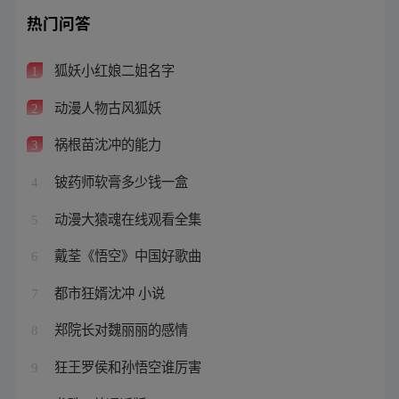
热门问答
狐妖小红娘二姐名字
1
动漫人物古风狐妖
2
祸根苗沈冲的能力
3
铍药师软膏多少钱一盒
4
动漫大猿魂在线观看全集
5
戴荃《悟空》中国好歌曲
6
都市狂婿沈冲 小说
7
郑院长对魏丽丽的感情
8
狂王罗侯和孙悟空谁厉害
9