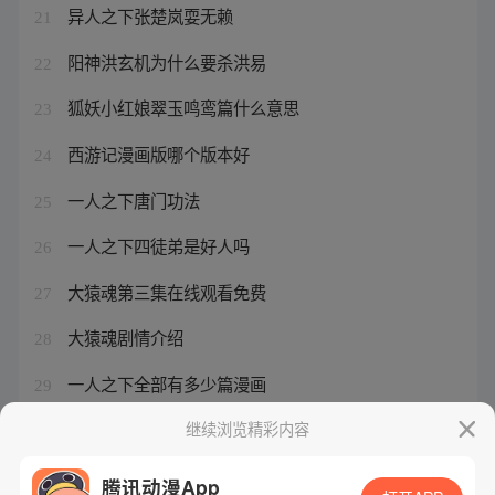
异人之下张楚岚耍无赖
21
阳神洪玄机为什么要杀洪易
22
狐妖小红娘翠玉鸣鸾篇什么意思
23
西游记漫画版哪个版本好
24
一人之下唐门功法
25
一人之下四徒弟是好人吗
26
大猿魂第三集在线观看免费
27
大猿魂剧情介绍
28
一人之下全部有多少篇漫画
29
张柏芝和谁长得像
继续浏览精彩内容
30
腾讯动漫App