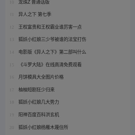
龙珠Z 普通话版
10
异人之下 第七季
11
王权富贵和王权霸业谁厉害一点
12
狐妖小红娘三少爷被谁的法宝打伤
13
电影版《异人之下》第二部叫什么
14
《斗罗大陆》在线高清免费观看
15
月饼模具大全图片价格
16
柚柚短剧狂少归来
17
狐妖小红娘几大势力
18
阳神百度百科洪玄机
19
狐妖小红娘杨雁木蔑住所
20