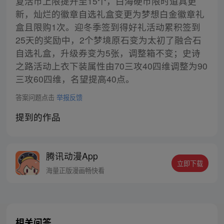
复活币上限提升至15个，白海硬币限时道具更
新，灿烂的徽章自选礼盒变更为梦想白金徽章礼
盒且限购1次。迎冬季签到得好礼活动累积签到
25天的奖励中，2个梦境原石变为太初了融合石
自选礼盒，升级券变为5张，调整箱不变；史诗
之路活动上衣下装属性由70三攻40四维调整为90
三攻60四维，名望提高40点。
答案问题点击
举报反馈
提到的作品
腾讯动漫App
立即下载
海量正版漫画畅快看
相关问答