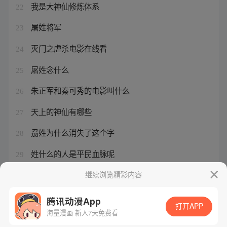
我是大神仙修炼体系
22
屠姓将军
23
灭门之虐杀电影在线看
24
屠姓念什么
25
朱正军和秦可秀的电影叫什么
26
天上的神仙有哪些
27
刕姓为什么消失了这个字
28
姓什么的人是平民血脉呢
29
宋缺结局是什么
继续浏览精彩内容
30
腾讯动漫App
打开APP
海量漫画 新人7天免费看