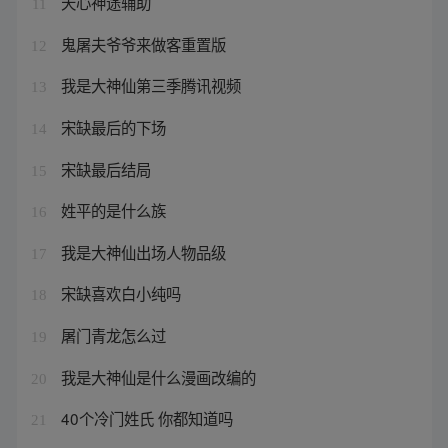
天心神途辅助
11
鬼屠夫爷爷来做客重置版
12
我是大神仙第三季腾讯视频
13
宋缺最后的下场
14
宋缺最后结局
15
姓平的是什么族
16
我是大神仙出场人物品级
17
宋缺喜欢白小纯吗
18
屠门青龙怎么过
19
我是大神仙是什么漫画改编的
20
40个冷门姓氏 你都知道吗
21