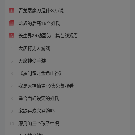
青龙屠魔刀是什么小说
1
龙族的后裔15个姓氏
2
长生界3d动画第二集在线观看
3
大唐打更人游戏
4
天魔神途手游
5
《屠门镇之金色山谷》
6
我是大神仙第19集免费观看
7
适合西幻设定的姓氏
8
宋缺喜欢宋君婉吗
9
廖凡的三个孩子情况
10