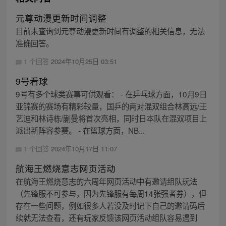
元尊动漫更新时间调整
目前未查询到元尊动漫更新时间有调整的相关信息，无法
准确回答。
1 个回答
2024年10月25日 03:51
9号看球
9号有多个球类赛事可供观看： - 在乒乓球方面，10月9日
亚锦赛的赛场有精彩较量，国乒的两对混双组合林高远/王
艺迪和林诗栋/蒯曼将首次亮相，同时日本队在混双项目上
派出新阵容参赛。 - 在篮球方面，NB...
1 个回答
2024年10月17日 11:07
航海王燃烧意志网页活动
在航海王燃烧意志的六周年网页活动中有邀请组队玩法
（先锋服不可参与，因为先锋服有每周14张强者券），但
存在一些问题，例如很多人若没及时记下自己的邀请码后
续就无法查看，还有玩家反馈该网页活动组队容易遇到