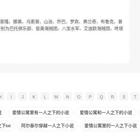
索隆、娜美、乌索普、山治、乔巴、罗宾、弗兰奇、布鲁克、甚
，分别为巴托俱乐部、俊美海贼团、八宝水军、艾迪欧海贼团、咚塔
H
I
J
K
L
M
N
O
P
Q
R
S
T
说
爱情公寓里有一人之下的小说
爱情公寓和一人之下的小说
txt
阿尔泰尔穿越一人之下小说
爱情公寓里的一人之下小说