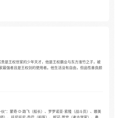
富贵是王权世家的少年天才，他是王权霸业与东方淮竹之子，被
世家最强者且是王权剑的使用者。他生活没有自由，但品性善良颜
一伙”：蒙奇·D·路飞（船长）、罗罗诺亚·索隆（战斗员）、娜美
师）、托尼托尼·乔巴（船医）、妮可·罗宾（考古学家）、弗