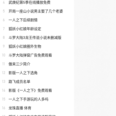
4
武庚纪第5季在线播放免费
5
开局一座山小说男主娶了几个老婆
6
一人之下后续剧情
7
狐妖小红娘年龄设定
8
斗罗大陆3龙王传说小说未删减版
9
狐妖小红娘圈外生物
10
斗罗大陆弹窗广告免费观看
11
傲来三少简介
12
影版一人之下选角
13
路飞成员名单
14
影版《一人之下》免费观看
15
一人之下手游玩的人多吗
16
龙珠直播 体育