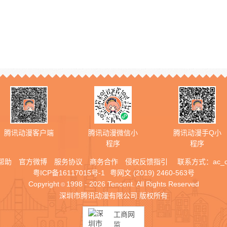
腾讯动漫客户端
腾讯动漫微信小
腾讯动漫手Q小
程序
程序
帮助
官方微博
服务协议
商务合作
侵权反馈指引
联系方式：
ac_
粤ICP备16117015号-1
粤网文 (2019) 2460-563号
Copyright
1998 - 2026 Tencent. All Rights Reserved
©
深圳市腾讯动漫有限公司 版权所有
工商网
监