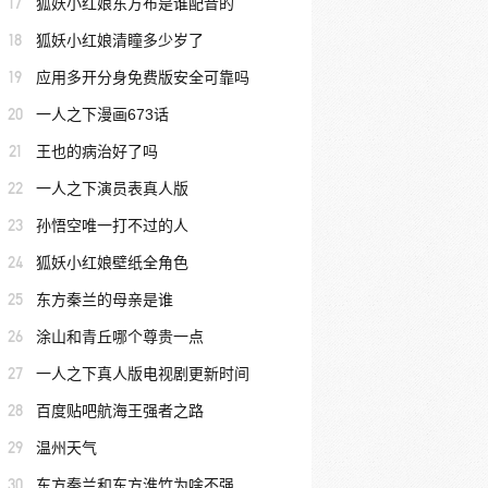
17
狐妖小红娘东方布是谁配音的
18
狐妖小红娘清瞳多少岁了
19
应用多开分身免费版安全可靠吗
20
一人之下漫画673话
21
王也的病治好了吗
22
一人之下演员表真人版
23
孙悟空唯一打不过的人
24
狐妖小红娘壁纸全角色
25
东方秦兰的母亲是谁
26
涂山和青丘哪个尊贵一点
27
一人之下真人版电视剧更新时间
28
百度贴吧航海王强者之路
29
温州天气
30
东方秦兰和东方淮竹为啥不强