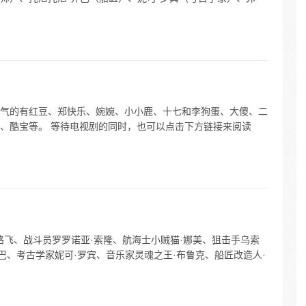
气的有红豆、郑快乐、婉婉、小小鹿、十七和李狗蛋、大傻、二
、酷宝等。 等待电视剧的同时，也可以点击下方链接来阅读
路飞、战斗员罗罗诺亚·索隆、航海士小贼猫·娜美、狙击手乌索
巴、考古学家妮可·罗宾、音乐家灵魂之王·布鲁克、船匠改造人·