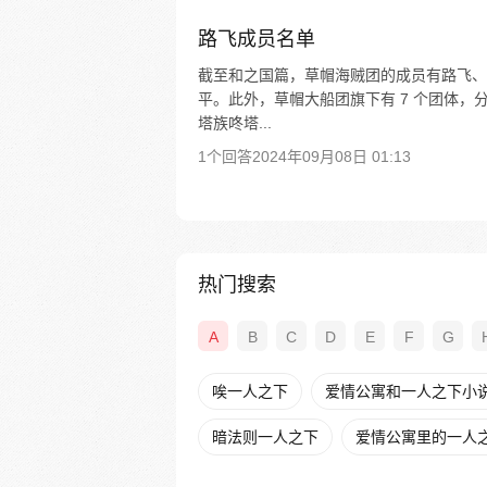
路飞成员名单
截至和之国篇，草帽海贼团的成员有路飞、
平。此外，草帽大船团旗下有 7 个团体
塔族咚塔...
1个回答
2024年09月08日 01:13
热门搜索
A
B
C
D
E
F
G
唉一人之下
爱情公寓和一人之下小
暗法则一人之下
爱情公寓里的一人之下