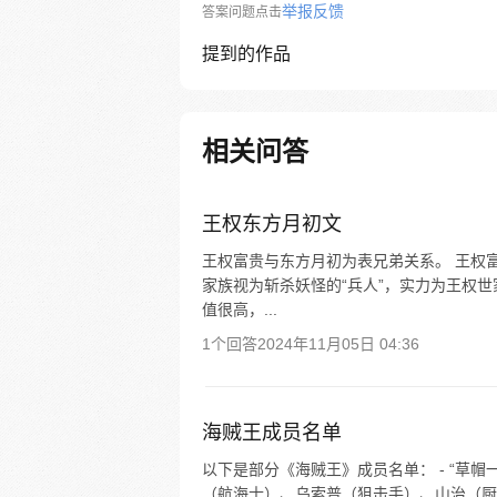
举报反馈
答案问题点击
提到的作品
相关问答
王权东方月初文
王权富贵与东方月初为表兄弟关系。 王权
家族视为斩杀妖怪的“兵人”，实力为王权
值很高，...
1个回答
2024年11月05日 04:36
海贼王成员名单
以下是部分《海贼王》成员名单： - “草帽
（航海士）、乌索普（狙击手）、山治（厨