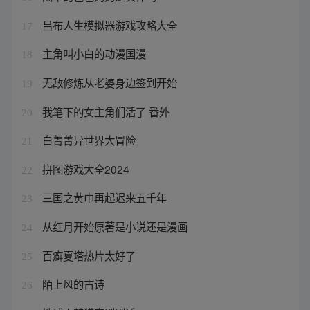
吕布人生模拟器游戏攻略大全
17
主角叫小白的动漫国漫
18
无敌修炼从老婆身边签到开始
19
我笔下的女主角们活了 番外
20
白菁菁异世界大冒险
21
拼图游戏大全2024
22
三国之黄巾再起迟来五千年
23
从红月开始原著是小说还是漫画
24
百癣夏塔热片太好了
25
陌上风的古诗
26