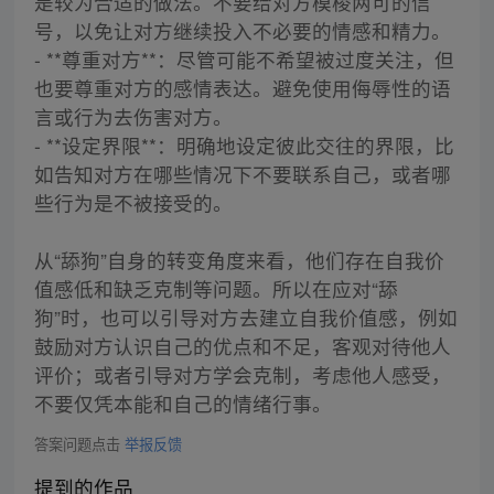
是较为合适的做法。不要给对方模棱两可的信
号，以免让对方继续投入不必要的情感和精力。
- **尊重对方**：尽管可能不希望被过度关注，但
也要尊重对方的感情表达。避免使用侮辱性的语
言或行为去伤害对方。
- **设定界限**：明确地设定彼此交往的界限，比
如告知对方在哪些情况下不要联系自己，或者哪
些行为是不被接受的。
从“舔狗”自身的转变角度来看，他们存在自我价
值感低和缺乏克制等问题。所以在应对“舔
狗”时，也可以引导对方去建立自我价值感，例如
鼓励对方认识自己的优点和不足，客观对待他人
评价；或者引导对方学会克制，考虑他人感受，
不要仅凭本能和自己的情绪行事。
答案问题点击
举报反馈
提到的作品