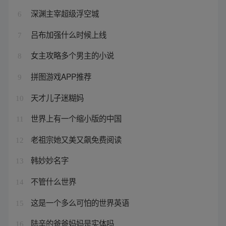
深渊主宰超级浮空城
6
吕布加强什么时候上线
7
女主攻略多个男主的小说
8
拼图游戏APP推荐
9
天才儿子迷糊妈
10
世界上有一个缩小版的中国
11
老祖宗她又美又飙免费阅读
12
韩妙妙名字
13
不管什么世界
14
这是一个多么可怕的世界英语
15
陆辛的爸爸妈妈是实体吗
16