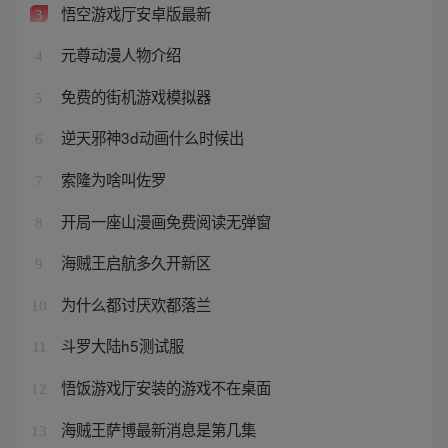
悟空游戏厅安卓版最新
3
元尊动漫人物介绍
4
免费的街机游戏模拟器
5
逆天邪神3d动画什么时候出
6
索隆为啥叫佐罗
7
开局一座山漫画免费阅读无弹窗
8
海贼王启航多久开新区
9
为什么都讨厌欢都落兰
10
斗罗大陆h5测试服
11
悟饭游戏厅安装的游戏不在桌面
12
海贼王萨博最新消息是第几集
13