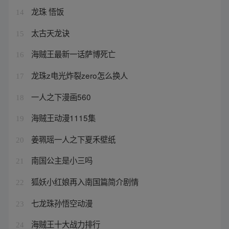
龙珠 悟饭
14
太古天龙诀
15
海贼王最新一话萨博死亡
16
龙珠z电光炸裂zero怎么换人
17
一人之下漫画560
18
海贼王动漫1115集
19
姜珮瑶一人之下夏禾壁纸
20
南国公主是小三吗
21
狐妖小红娘再入南国篇简介剧情
22
七龙珠孙悟空动漫
23
海贼王十大战力排行
24