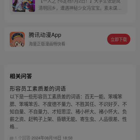
【一人之下6定档1月2日！】大学生张楚岚
清明回乡，遭遇神秘少女冯宝宝。素未谋面
的冯宝宝却对张楚岚异常熟悉，并将其带去
自己打工的快递公司。为了帮冯宝宝寻找她
的身世，也为了查清自己与爷爷身上的秘
腾讯动漫App
密，张楚岚的生活被彻底颠覆，与冯宝宝一
立即下载
同踏上“异人”之旅。
海量正版漫画畅快看
相关问答
形容员工素质差的词语
以下是一些形容员工素质差的词语：百无一能、笨嘴笨
腮、笨嘴笨舌、不度德不量力、不胜其任、不识好歹、不
知自量、不自量力、才短思涩、褚小杯大、褚小怀大、负
薪之资、赶鸭子上架、昏聩无能、寄生虫、人品很差、性
格...
1 个回答
2024年08月16日 18:58