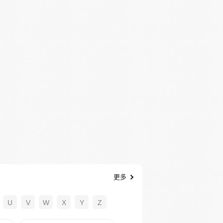
更多
U
V
W
X
Y
Z