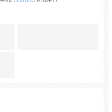
接来阅读
经典原著了！
《大奉打更人》