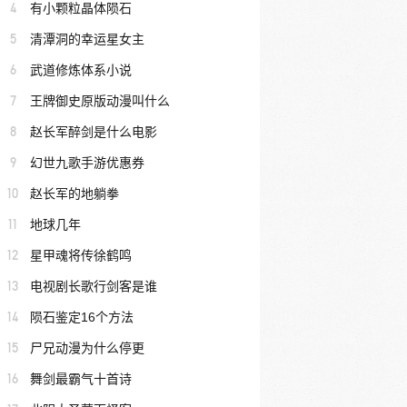
4
有小颗粒晶体陨石
5
清潭洞的幸运星女主
6
武道修炼体系小说
7
王牌御史原版动漫叫什么
8
赵长军醉剑是什么电影
9
幻世九歌手游优惠券
10
赵长军的地躺拳
11
地球几年
12
星甲魂将传徐鹤鸣
13
电视剧长歌行剑客是谁
14
陨石鉴定16个方法
15
尸兄动漫为什么停更
16
舞剑最霸气十首诗