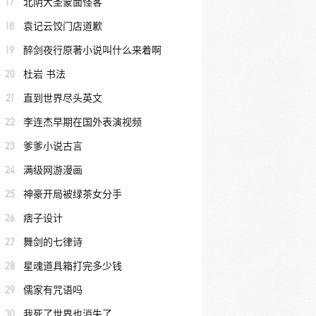
17
北阴大圣蒙面怪客
18
袁记云饺门店道歉
19
醉剑夜行原著小说叫什么来着啊
20
杜岩 书法
21
直到世界尽头英文
22
李连杰早期在国外表演视频
23
爹爹小说古言
24
满级网游漫画
25
神豪开局被绿茶女分手
26
痞子设计
27
舞剑的七律诗
28
星魂道具箱打完多少钱
29
儒家有咒语吗
30
我死了世界也消失了