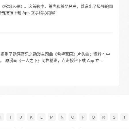
《松烟入墨》。这首歌中，萧声和着琵琶曲，营造出了极强的国
击按钮下载 App 立享精彩内容！
中提到了动感音乐之动漫主题曲《希望家园》片头曲；资料 4 中
原漫画《一人之下》同样精彩，点击按钮下载 App 立...
H
I
J
K
L
M
N
O
P
Q
R
S
T