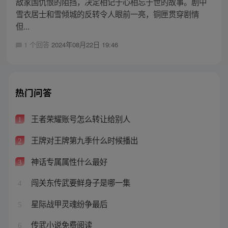
敌家国仇恨的阻挡，决定相记于心相忘于世的故事。剧中
雪衣居士和雪倾城的反转令人眼前一亮，铜匣贯穿剧情
但...
1 个回答
2024年08月22日 19:46
热门问答
王者荣耀账号怎么转让给别人
1
王牌对王牌第九季什么时候播出
2
神话专属属性什么最好
3
闯关东传武要鲜身子是哪一集
4
星际战甲灵魂纷争最后
5
传武小说免费阅读
6