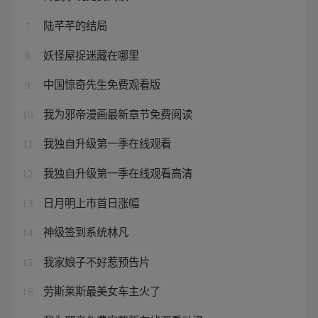
陆芊芊的结局
7
妖怪屋捉迷藏在哪里
8
中国惊奇先生免费观看版
9
我为邪帝漫画最新章节免费阅读
10
我独自升级第一季在线观看
11
我独自升级第一季在线观看高清
12
日月明上市首日涨幅
13
神级签到系统林凡
14
我家娘子不好惹预告片
15
劳斯莱斯最美女车主火了
16