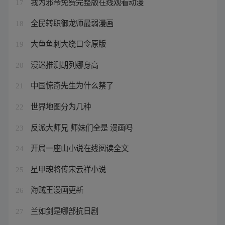
我为邪帝免费完整版在线观看动漫
17
全民转职御龙师最弱漫画
18
大鱼鱼刺大绕口令原版
19
漫迷推测胡列娜身高
20
中国惊奇先生为什么禁了
21
世界地图分为几种
22
反派大师兄 师妹们全是 漫画吗
23
开局一座山小说在线阅读全文
24
星甲魂将传宋云祥小说
25
海贼王漫画更新
26
兰如剑是哪部抗日剧
27