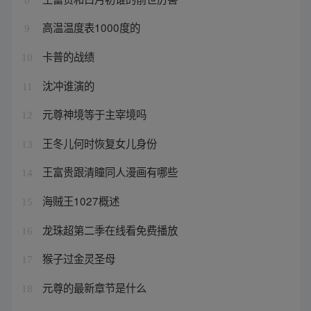
高温温度表1000度的
9
卡普的战绩
10
沈冲谁演的
11
元尊神境等于主宰境吗
12
王冬儿何时恢复女儿身份
13
王富贵跟清瞳同人漫画有哪些
14
海贼王1027概述
15
龙珠超第二季在线看免费播放
16
猴子过金灵圣母
17
元尊的最新章节是什么
18