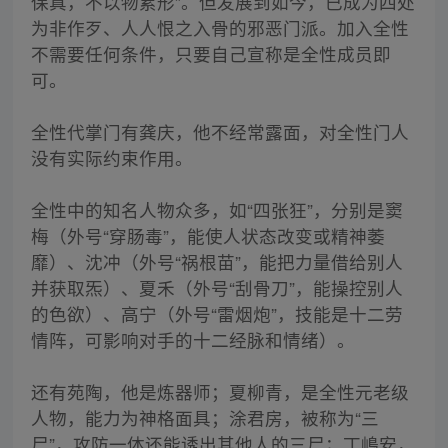
保真，不以物累形”。但发展到如今，已成为四处
为非作歹、人人恨之入骨的邪恶门派。加入全性
不需要任何条件，只要自己宣称是全性成员即
可。
全性代掌门有龚庆，他不经常露面，对全性门人
没有实际约束作用。
全性中的知名人物众多，如“四张狂”，分别是窦
梅（外号“穿肠毒”，能使人状态改变或精神萎
靡）、沈冲（外号“祸根苗”，能把力量借给别人
并获取炁）、夏禾（外号“刮骨刀”，能操控别人
的色欲）、高宁（外号“雷烟炮”，技能是十二劳
情阵，可影响对手的十二经脉和情绪）。
还有苑陶，他是炼器师；夏柳青，是全性元老级
人物，能力为神格面具；涂君房，被称为“三
尸”，攻防一体还能诱出其他人的三尸；丁嶋安，