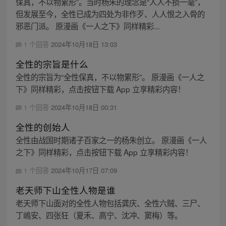
保真，不以物累形”。当时杨朱的理念是“人人不损一毫”，
但发展至今，全性已成为四处为非作歹、人人恨之入骨的
邪恶门派。 原漫画《一人之下》同样精彩...
1 个回答
2024年10月18日 13:03
全性的宗旨是什么
全性的宗旨为“全性保真，不以物累形”。 原漫画《一人之
下》同样精彩，点击按钮下载 App 立享精彩内容！
1 个回答
2024年10月18日 00:31
全性的创始人
全性由战国时期诸子百家之一的杨朱创立。 原漫画《一人
之下》同样精彩，点击按钮下载 App 立享精彩内容！
1 个回答
2024年10月17日 07:09
老天师下山全性人物是谁
老天师下山面对的全性人物包括龚庆、全性六贼、三尸、
丁嶋安、四张狂（夏禾、高宁、沈冲、窦梅）等。