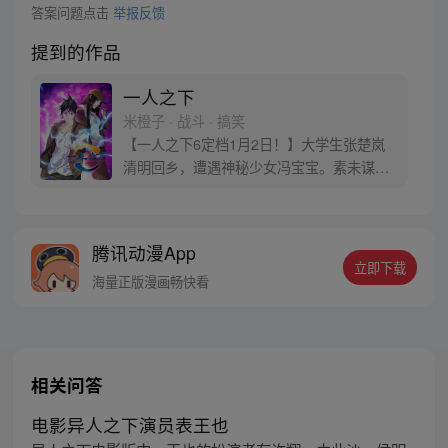
答案问题点击
举报反馈
提到的作品
一人之下
米橙子 · 战斗 · 搞笑
【一人之下6定档1月2日！】大学生张楚岚
清明回乡，遭遇神秘少女冯宝宝。素未谋面
的冯宝宝却对张楚岚异常熟悉，并将其带去
自己打工的快递公司。为了帮冯宝宝寻找她
的身世，也为了查清自己与爷爷身上的秘
腾讯动漫App
密，张楚岚的生活被彻底颠覆，与冯宝宝一
立即下载
同踏上“异人”之旅。
海量正版漫画畅快看
相关问答
电影异人之下演员表王也