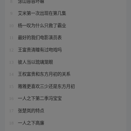
涂山容容坏嘛
8
艾米第一次出现在第几集
9
杨一叹为什么只救了霸业
10
最好的我们电影演员表
11
王富贵清瞳有过吻戏吗
12
彼人当以琉璃笼眼
13
王权富贵和东方月初的关系
14
雅雅更喜欢三少还是东方月初
15
一人之下第二季冯宝宝
16
张楚岚的特点
17
一人之下高廉
18