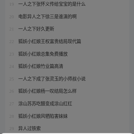
一人之下张怀义传给宝宝的是什么
19
电影异人之下徐三是谁演的啊
20
一人之下好久更新
21
狐妖小红娘王权富贵结局现代篇
22
狐妖小红娘总集免费播放
23
狐妖小红娘竹业篇高清
24
一人之下成了张灵玉的小师叔小说
25
狐妖小红娘杨一叹结局怎么样
26
涂山苏苏吃醋变成涂山红红
27
狐妖小红娘风牺陷害妹妹
28
异人过铁索
29