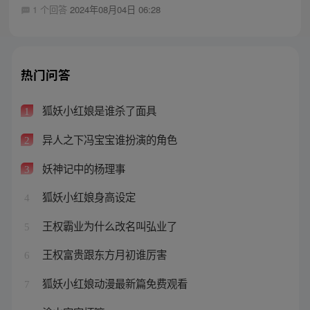
1 个回答
2024年08月04日 06:28
热门问答
狐妖小红娘是谁杀了面具
1
异人之下冯宝宝谁扮演的角色
2
妖神记中的杨理事
3
狐妖小红娘身高设定
4
王权霸业为什么改名叫弘业了
5
王权富贵跟东方月初谁厉害
6
狐妖小红娘动漫最新篇免费观看
7