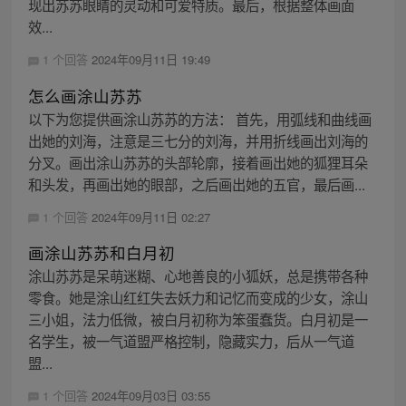
现出苏苏眼睛的灵动和可爱特质。最后，根据整体画面
效...
1 个回答
2024年09月11日 19:49
怎么画涂山苏苏
以下为您提供画涂山苏苏的方法： 首先，用弧线和曲线画
出她的刘海，注意是三七分的刘海，并用折线画出刘海的
分叉。画出涂山苏苏的头部轮廓，接着画出她的狐狸耳朵
和头发，再画出她的眼部，之后画出她的五官，最后画...
1 个回答
2024年09月11日 02:27
画涂山苏苏和白月初
涂山苏苏是呆萌迷糊、心地善良的小狐妖，总是携带各种
零食。她是涂山红红失去妖力和记忆而变成的少女，涂山
三小姐，法力低微，被白月初称为笨蛋蠢货。白月初是一
名学生，被一气道盟严格控制，隐藏实力，后从一气道
盟...
1 个回答
2024年09月03日 03:55