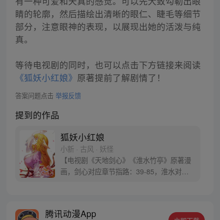
有一种可爱和天真的感觉。可以先大致勾勒出眼
睛的轮廓，然后描绘出清晰的眼仁、睫毛等细节
部分，注意眼神的表现，以展现出她的活泼与纯
真。
等待电视剧的同时，也可以点击下方链接来阅读
《狐妖小红娘》
原著提前了解剧情了！
答案问题点击
举报反馈
提到的作品
狐妖小红娘
小新 · 古风 · 妖怪
【电视剧《天地剑心》《淮水竹亭》原著漫
画，剑心对应章节指路：39-85，淮水对应
章节指路272-301】 迷糊萝莉小狐妖，正太
道士没节操。自古人妖生死恋，千载孽缘一
线牵。（每周周四更新。）
腾讯动漫App