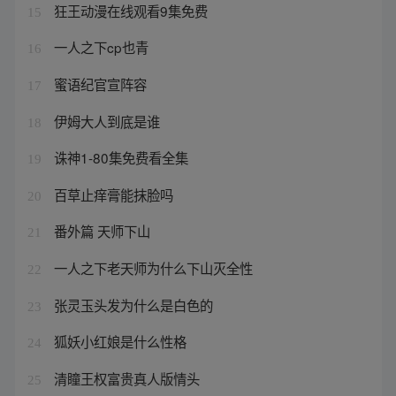
狂王动漫在线观看9集免费
15
一人之下cp也青
16
蜜语纪官宣阵容
17
伊姆大人到底是谁
18
诛神1-80集免费看全集
19
百草止痒膏能抹脸吗
20
番外篇 天师下山
21
一人之下老天师为什么下山灭全性
22
张灵玉头发为什么是白色的
23
狐妖小红娘是什么性格
24
清瞳王权富贵真人版情头
25