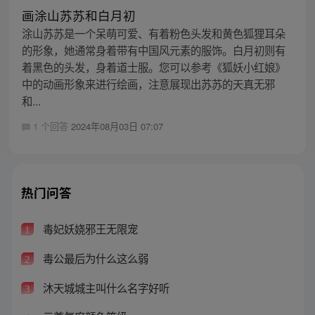
画涂山苏苏和白月初
涂山苏苏是一个呆萌可爱、有着粉色头发和黄色狐狸耳朵
的形象，她通常身着带有中国风元素的服饰。白月初则有
着黑色的头发，身着道士服。您可以参考《狐妖小红娘》
中的动画形象来进行绘画，注意展现出苏苏的天真无邪
和...
1 个回答
2024年08月03日 07:07
热门问答
毒妃妖娆邪王无限宠
1
毒公最后为什么这么弱
2
沐天城城主叫什么名字好听
3