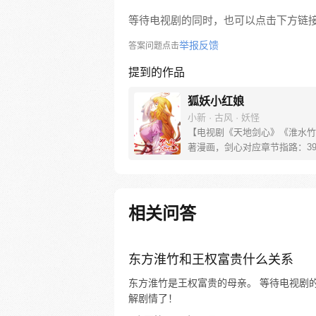
等待电视剧的同时，也可以点击下方链
举报反馈
答案问题点击
提到的作品
狐妖小红娘
小新 · 古风 · 妖怪
【电视剧《天地剑心》《淮水竹
著漫画，剑心对应章节指路：39-
水对应章节指路272-301】 迷
妖，正太道士没节操。自古人妖
恋，千载孽缘一线牵。（每周周
新。）
相关问答
东方淮竹和王权富贵什么关系
东方淮竹是王权富贵的母亲。 等待电视剧
解剧情了！