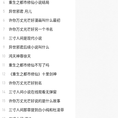
4
重生之都市修仙小说结局
5
异世邪君 月儿
6
许你万丈光芒好漫画叫什么最初
7
许你万丈光芒好另一个书名
8
三寸人间是现代小说
9
异世邪君后续小说叫什么
10
鸿天神尊徐天
11
重生之都市修仙不写了吗
12
《重生之都市修仙》十里剑神
13
许你万丈光芒好别名
14
三寸人间小说在线观看无弹窗
15
许你万丈光芒好说的是什么故事
16
三寸人间那章提到白小纯和杜凌菲