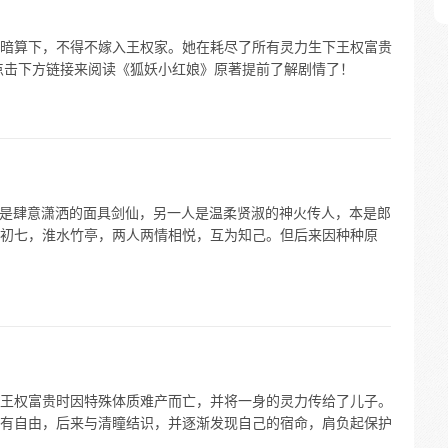
暗算下，不得不嫁入王权家。她在耗尽了所有灵力生下王权富贵
点击下方链接来阅读《狐妖小红娘》原著提前了解剧情了！
一人是肆意潇洒的面具剑仙，另一人是温柔贤淑的神火传人，本是郎
初七，淮水竹亭，两人两情相悦，互为知己。但后来因种种原
王权富贵时因特殊体质难产而亡，并将一身的灵力传给了儿子。
有自由，后来与清瞳结识，并逐渐发现自己的宿命，肩负起保护