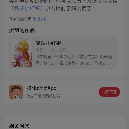
等待电视剧的同时，也可以点击下方链接来阅读
《狐妖小红娘》
原著提前了解剧情了！
答案问题点击
举报反馈
提到的作品
狐妖小红娘
小新 · 古风 · 妖怪
【电视剧《天地剑心》《淮水竹亭》原著漫
画，剑心对应章节指路：39-85，淮水对应
章节指路272-301】 迷糊萝莉小狐妖，正太
道士没节操。自古人妖生死恋，千载孽缘一
线牵。（每周周四更新。）
腾讯动漫App
立即下载
海量正版漫画畅快看
相关问答