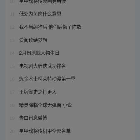
星甲魂将传漫画更新慢
10
低处为鱼肉什么意思
11
我不当舔狗后 他们后悔了陈数
12
爱阅读绘梦想
13
2月份原耽人物生日
14
电视剧大醉侠武功排名
15
炼金术士柯莱特动漫第一季
16
王牌御史之打更人
17
精灵降临全球无弹窗 小说
18
告白讯息微博
19
星甲魂将传机甲全部名单
20