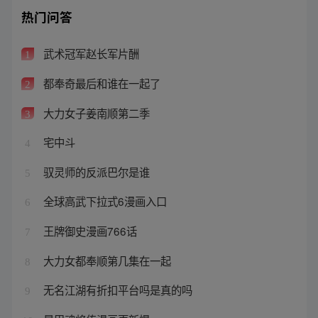
热门问答
武术冠军赵长军片酬
1
都奉奇最后和谁在一起了
2
大力女子姜南顺第二季
3
宅中斗
4
驭灵师的反派巴尔是谁
5
全球高武下拉式6漫画入口
6
王牌御史漫画766话
7
大力女都奉顺第几集在一起
8
无名江湖有折扣平台吗是真的吗
9