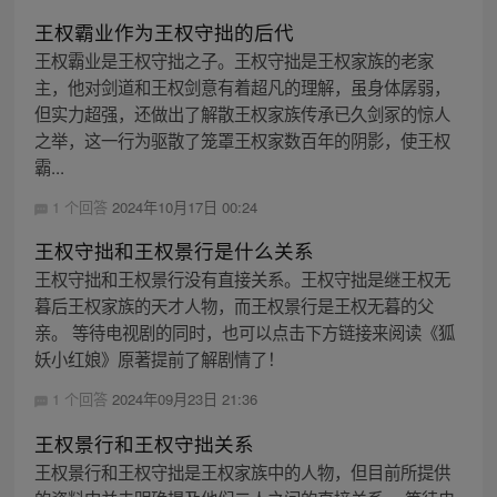
王权霸业作为王权守拙的后代
王权霸业是王权守拙之子。王权守拙是王权家族的老家
主，他对剑道和王权剑意有着超凡的理解，虽身体孱弱，
但实力超强，还做出了解散王权家族传承已久剑冢的惊人
之举，这一行为驱散了笼罩王权家数百年的阴影，使王权
霸...
1 个回答
2024年10月17日 00:24
王权守拙和王权景行是什么关系
王权守拙和王权景行没有直接关系。王权守拙是继王权无
暮后王权家族的天才人物，而王权景行是王权无暮的父
亲。 等待电视剧的同时，也可以点击下方链接来阅读《狐
妖小红娘》原著提前了解剧情了！
1 个回答
2024年09月23日 21:36
王权景行和王权守拙关系
王权景行和王权守拙是王权家族中的人物，但目前所提供