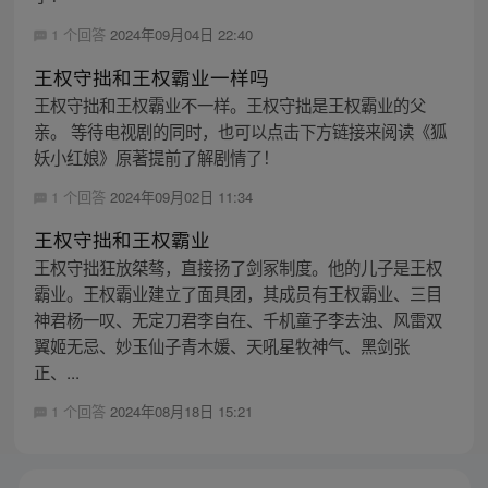
1 个回答
2024年09月04日 22:40
王权守拙和王权霸业一样吗
王权守拙和王权霸业不一样。王权守拙是王权霸业的父
亲。 等待电视剧的同时，也可以点击下方链接来阅读《狐
妖小红娘》原著提前了解剧情了！
1 个回答
2024年09月02日 11:34
王权守拙和王权霸业
王权守拙狂放桀骜，直接扬了剑冢制度。他的儿子是王权
霸业。王权霸业建立了面具团，其成员有王权霸业、三目
神君杨一叹、无定刀君李自在、千机童子李去浊、风雷双
翼姬无忌、妙玉仙子青木媛、天吼星牧神气、黑剑张
正、...
1 个回答
2024年08月18日 15:21