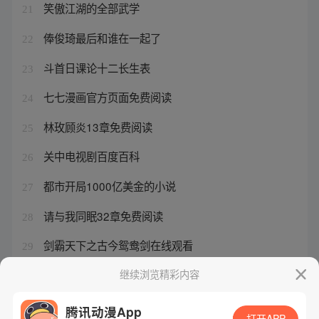
笑傲江湖的全部武学
21
俸俊琦最后和谁在一起了
22
斗首日课论十二长生表
23
七七漫画官方页面免费阅读
24
林玫顾炎13章免费阅读
25
关中电视剧百度百科
26
都市开局1000亿美金的小说
27
请与我同眠32章免费阅读
28
剑霸天下之古今鸳鸯剑在线观看
29
驭灵师酷漫房
继续浏览精彩内容
30
腾讯动漫App
打开APP