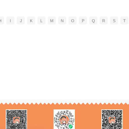
H
I
J
K
L
M
N
O
P
Q
R
S
T