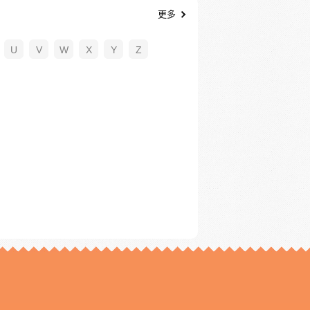
更多
U
V
W
X
Y
Z