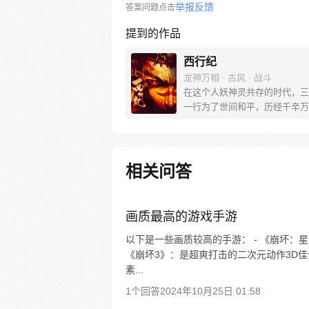
举报反馈
答案问题点击
提到的作品
西行纪
龙神万相 · 古风 · 战斗
在这个人妖神灵共存的时代，三
一行为了世间和平，历经千辛万
彼岸取得“永恒之火”拯救苍生，
没有因此变得美好….随着阴谋
露，暗魂四起, 为了让“永恒之火
位，小狼妖白狼不辞万难，找到
相关问答
大法师，和他一起重新寻回徒弟
成全新“西行小队”，再度踏上西
旅……
画质最高的游戏手游
以下是一些画质较高的手游： - 《崩坏：
《崩坏3》：是超爽打击的二次元动作3D佳
素...
1个回答
2024年10月25日 01:58