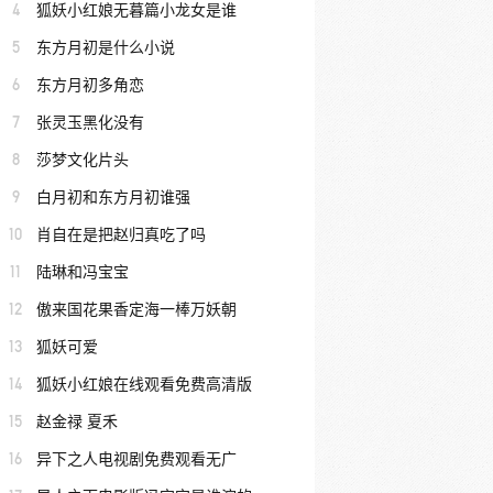
4
狐妖小红娘无暮篇小龙女是谁
5
东方月初是什么小说
6
东方月初多角恋
7
张灵玉黑化没有
8
莎梦文化片头
9
白月初和东方月初谁强
10
肖自在是把赵归真吃了吗
11
陆琳和冯宝宝
12
傲来国花果香定海一棒万妖朝
13
狐妖可爱
14
狐妖小红娘在线观看免费高清版
15
赵金禄 夏禾
16
异下之人电视剧免费观看无广