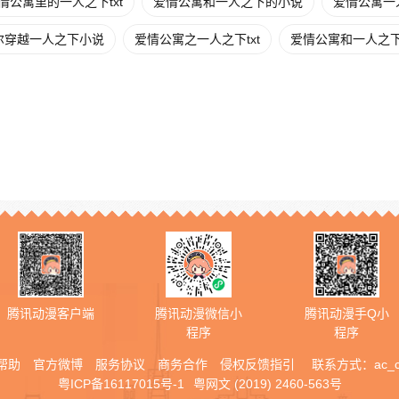
情公寓里的一人之下txt
爱情公寓和一人之下的小说
爱情公寓一
尔穿越一人之下小说
爱情公寓之一人之下txt
爱情公寓和一人之
腾讯动漫客户端
腾讯动漫微信小
腾讯动漫手Q小
程序
程序
帮助
官方微博
服务协议
商务合作
侵权反馈指引
联系方式：
ac_
粤ICP备16117015号-1
粤网文 (2019) 2460-563号