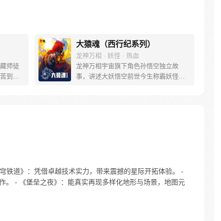
大猿魂（西行纪系列）
龙神万相 · 妖怪 · 热血
藏师徒
龙神万相宇宙旗下角色孙悟空独立故
苦到达
事，讲述大妖悟空前世今生称霸妖怪大
可世间并
道的惊险历程。 妖怪大道有自己的生存
慢慢揭
之道，某日，一位猴妖因人类的祈愿从
”重新归
天而降，以鬼魈之名响彻妖界，却因堕
唐三藏
入暗魂无法再守护重要之人…六十年
们，组
后，他再次破石而出，背负着守护族人
行之
的希望和信念打败了妖怪大道的霸主，
成为猴群之王，但故事仍在继续…
星穹铁道》：凭借卓越技术实力，带来震撼的星际开拓体验。 -
作。 - 《堡垒之夜》：能真实再现多样化地形与场景，地图元