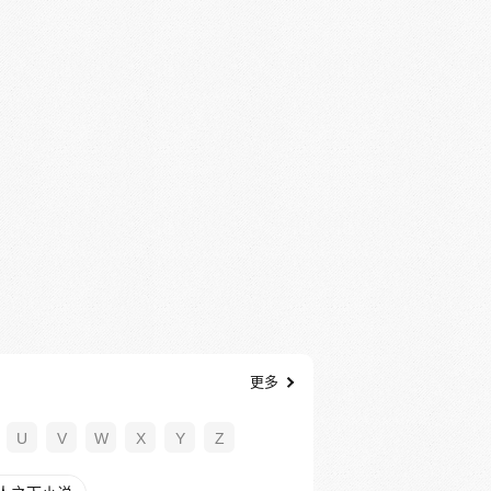
更多
U
V
W
X
Y
Z