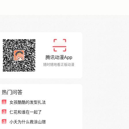
腾讯动漫App
随时随地看正版动漫
热门问答
1
女孩酷酷的发型扎法
2
仁花和谁在一起了
3
小夭为什么救涂山璟