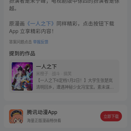
扮演者是宋宁峰；电视剧版中徐四的扮演者是徐
越。
原漫画
《一人之下》
同样精彩，点击按钮下载
App 立享精彩内容！
答案问题点击
举报反馈
提到的作品
一人之下
米橙子 · 战斗 · 搞笑
【一人之下6定档1月2日！】大学生张楚岚
清明回乡，遭遇神秘少女冯宝宝。素未谋面
的冯宝宝却对张楚岚异常熟悉，并将其带去
自己打工的快递公司。为了帮冯宝宝寻找她
的身世，也为了查清自己与爷爷身上的秘
腾讯动漫App
密，张楚岚的生活被彻底颠覆，与冯宝宝一
立即下载
同踏上“异人”之旅。
海量正版漫画畅快看