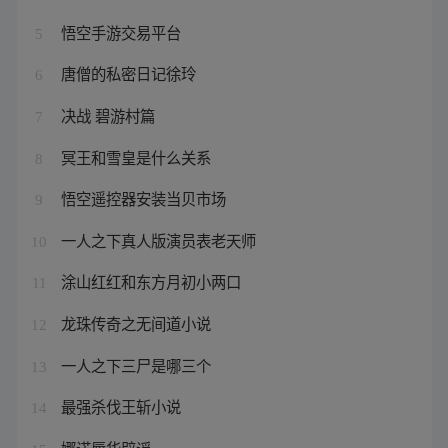
悟空手游交易平台
5
唐僧的私密日记徐玲
6
决战 碧游村篇
7
冥王和雪皇是什么关系
8
悟空遥控器安装当贝市场
9
一人之下真人版演员表老天师
10
涂山红红和东方月初小两口
11
龙珠传奇之无间道小说
12
一人之下三尸是哪三个
13
最强杀伐王斩小说
14
娜诺辱华辟谣