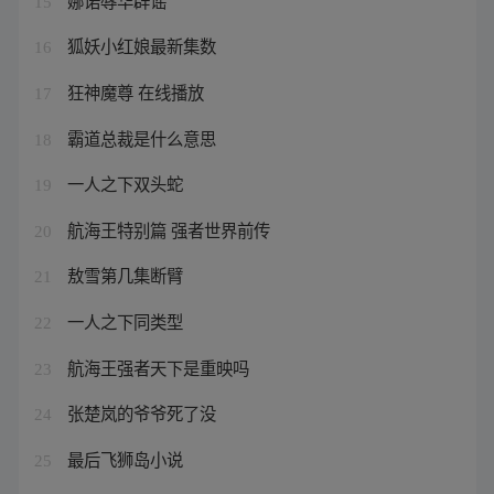
15
狐妖小红娘最新集数
16
狂神魔尊 在线播放
17
霸道总裁是什么意思
18
一人之下双头蛇
19
航海王特别篇 强者世界前传
20
敖雪第几集断臂
21
一人之下同类型
22
航海王强者天下是重映吗
23
张楚岚的爷爷死了没
24
最后飞狮岛小说
25