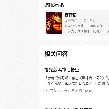
提到的作品
西行纪
龙神万相 · 古风 · 战斗
在这个人妖神灵共存的时代，三
一行为了世间和平，历经千辛万
彼岸取得“永恒之火”拯救苍生，
没有因此变得美好….随着阴谋
露，暗魂四起, 为了让“永恒之火
位，小狼妖白狼不辞万难，找到
相关问答
大法师，和他一起重新寻回徒弟
成全新“西行小队”，再度踏上西
旅……
抢先版黑神话悟空
从参考资料可知，存在《黑神话：悟空》的
（如抢先版与正式版内容的差异、抢先版的
1个回答
2024年10月24日 10:42