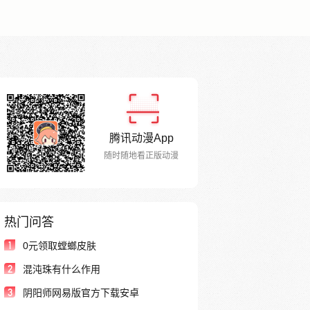
腾讯动漫App
随时随地看正版动漫
热门问答
1
0元领取螳螂皮肤
2
混沌珠有什么作用
3
阴阳师网易版官方下载安卓