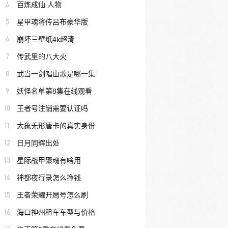
4
百炼成仙 人物
5
星甲魂将传吕布豪华版
6
崩坏三壁纸4k超清
7
传武里的八大火
8
武当一剑唱山歌是哪一集
9
妖怪名单第8集在线观看
10
王者号注销需要认证吗
11
大象无形唐卡的真实身份
12
日月同辉出处
13
星际战甲聚魂有啥用
14
神都夜行录怎么挣钱
15
王者荣耀开局号怎么刷
16
海口神州租车车型与价格