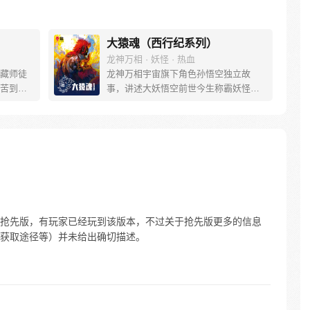
大猿魂（西行纪系列）
龙神万相 · 妖怪 · 热血
藏师徒
龙神万相宇宙旗下角色孙悟空独立故
苦到达
事，讲述大妖悟空前世今生称霸妖怪大
可世间并
道的惊险历程。 妖怪大道有自己的生存
慢慢揭
之道，某日，一位猴妖因人类的祈愿从
”重新归
天而降，以鬼魈之名响彻妖界，却因堕
唐三藏
入暗魂无法再守护重要之人…六十年
们，组
后，他再次破石而出，背负着守护族人
行之
的希望和信念打败了妖怪大道的霸主，
成为猴群之王，但故事仍在继续…
抢先版，有玩家已经玩到该版本，不过关于抢先版更多的信息
获取途径等）并未给出确切描述。