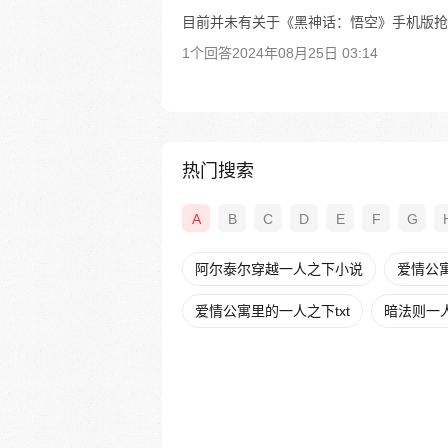
目前并未有关于《黑神话：悟空》手机版抢
1个回答
2024年08月25日 03:14
热门搜索
A
B
C
D
E
F
G
阿尔泰尔穿越一人之下小说
爱情公
爱情公寓里的一人之下txt
暗法则一