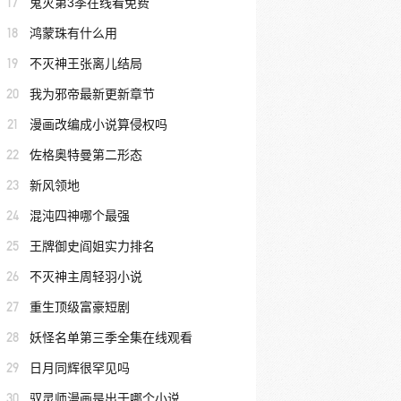
17
鬼灭第3季在线看免费
18
鸿蒙珠有什么用
19
不灭神王张离儿结局
20
我为邪帝最新更新章节
21
漫画改编成小说算侵权吗
22
佐格奥特曼第二形态
23
新风领地
24
混沌四神哪个最强
25
王牌御史阎姐实力排名
26
不灭神主周轻羽小说
27
重生顶级富豪短剧
28
妖怪名单第三季全集在线观看
29
日月同辉很罕见吗
30
驭灵师漫画是出于哪个小说