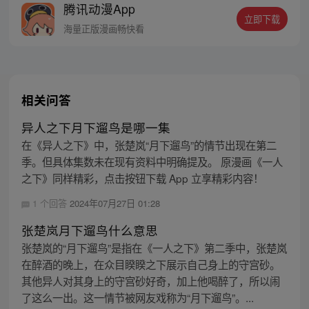
腾讯动漫App
立即下载
海量正版漫画畅快看
相关问答
异人之下月下遛鸟是哪一集
在《异人之下》中，张楚岚“月下遛鸟”的情节出现在第二
季。但具体集数未在现有资料中明确提及。 原漫画《一人
之下》同样精彩，点击按钮下载 App 立享精彩内容！
1 个回答
2024年07月27日 01:28
张楚岚月下遛鸟什么意思
张楚岚的“月下遛鸟”是指在《一人之下》第二季中，张楚岚
在醉酒的晚上，在众目睽睽之下展示自己身上的守宫砂。
其他异人对其身上的守宫砂好奇，加上他喝醉了，所以闹
了这么一出。这一情节被网友戏称为“月下遛鸟”。...