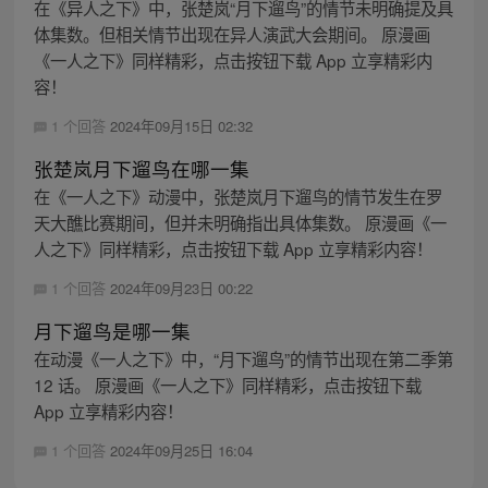
在《异人之下》中，张楚岚“月下遛鸟”的情节未明确提及具
体集数。但相关情节出现在异人演武大会期间。 原漫画
《一人之下》同样精彩，点击按钮下载 App 立享精彩内
容！
1 个回答
2024年09月15日 02:32
张楚岚月下遛鸟在哪一集
在《一人之下》动漫中，张楚岚月下遛鸟的情节发生在罗
天大醮比赛期间，但并未明确指出具体集数。 原漫画《一
人之下》同样精彩，点击按钮下载 App 立享精彩内容！
1 个回答
2024年09月23日 00:22
月下遛鸟是哪一集
在动漫《一人之下》中，“月下遛鸟”的情节出现在第二季第
12 话。 原漫画《一人之下》同样精彩，点击按钮下载
App 立享精彩内容！
1 个回答
2024年09月25日 16:04