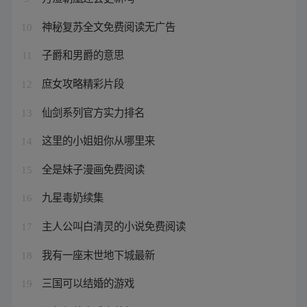
神秘复苏全文免费阅读无广告
10
子爵和男爵的意思
11
庶女攻略精彩片段
12
仙剑系列官方实力排名
13
这里的小姐姐你从哪里来
14
全是妹子漫画免费阅读
15
九星毒奶续集
16
主人公叫白清灵的小说免费阅读
17
我有一座末世地下城最新
18
三国可以结婚的游戏
19