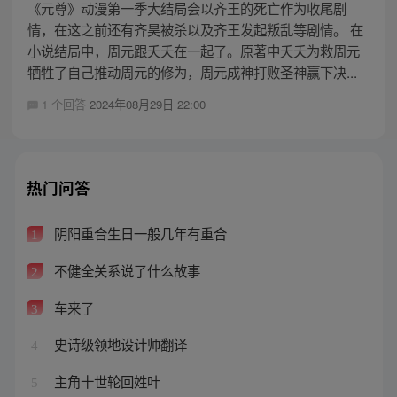
《元尊》动漫第一季大结局会以齐王的死亡作为收尾剧
情，在这之前还有齐昊被杀以及齐王发起叛乱等剧情。 在
小说结局中，周元跟夭夭在一起了。原著中夭夭为救周元
牺牲了自己推动周元的修为，周元成神打败圣神赢下决...
1 个回答
2024年08月29日 22:00
热门问答
阴阳重合生日一般几年有重合
1
不健全关系说了什么故事
2
车来了
3
史诗级领地设计师翻译
4
主角十世轮回姓叶
5