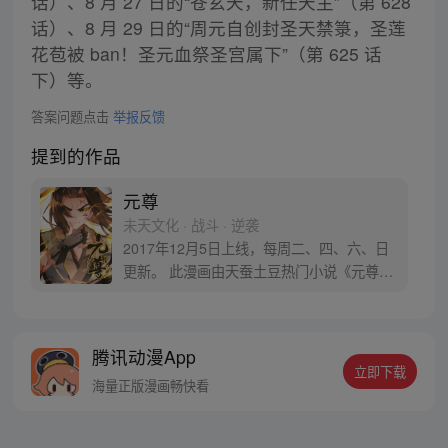
话）、8 月 27 日的“苍玄天，新任天主”（第 628
话）、8 月 29 日的“周元自创封圣天禁箓，圣莲
花苞被 ban！圣元血祭圣宫属下”（第 625 话
下）等。
答案问题点击
举报反馈
提到的作品
元尊
未天文化 · 战斗 · 逆袭
2017年12月5日上线，每周二、四、六、日
更新。 此漫画由天蚕土豆热门小说《元尊》
改编。少年执笔，龙蛇舞动；劈开乱世，点
亮苍穹。气掌乾坤的世界里，究竟是蟒雀吞
龙，还是圣龙崛起？！
腾讯动漫App
立即下载
海量正版漫画畅快看