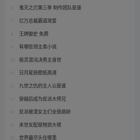
鬼灭之刃第三季 制作团队是谁
6
亿万总裁霸道宠爱
7
王牌御史 免费
8
有哪些领主类小说
9
极灵混沌决男主身世
10
日月星辰壁纸高清
11
九世之仇的主人公是谁
12
穿越后成为反派大师兄
13
反派被渣女主们全是病娇
14
末世女配是物资大佬
15
世界最尽头在哪里
16