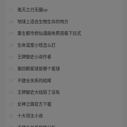
鬼灭之刃无魇cp
17
地球上适合生物生存的地方
18
重生都市修仙漫画免费观看下拉式
19
生命温室小怪怎么打
20
王牌御史小说作者
21
第四颗星球是哪个星球
22
不健全关系的结尾
23
王牌御史大结局了没有
24
女神之路官方下载
25
十大领主小说
26