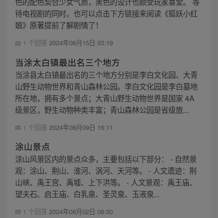
色的配色契合少女气质，黑色的设计也颇受玩家喜爱。 等
待电视剧的同时，也可以点击下方链接来阅读《狐妖小红
娘》原著提前了解剧情了！
1 个回答
2024年08月15日 03:19
当涂太白镇最出名三个地方
当涂县太白镇最出名的三个地方分别是李白文化园、大青
山野生动物世界和青山森林公园。李白文化园是李白墓地
所在地，拥有多个景点；大青山野生动物世界是国家 4A
级景区，野生动物种类丰富；青山森林公园是省级旅...
1 个回答
2024年08月09日 16:11
涂山景点
涂山风景区内的景点众多，主要包括以下部分： - 自然景
观：涂山、荆山、淮河、涡河、天河等。 - 人文遗迹：荆
山峡、禹王宫、禹墟、上下洪等。 - 人文景观：禹王庙、
望夫石、启王庙、白乳泉、圣灵泉、玉液泉...
1 个回答
2024年08月02日 08:50