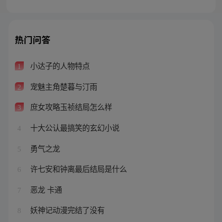
热门问答
小达子的人物特点
1
宠魅主角楚暮与汀雨
2
庶女攻略玉祯结局怎么样
3
十大公认最搞笑的玄幻小说
4
勇气之龙
5
许七安和钟离最后结局是什么
6
恶龙 卡通
7
妖神记动漫完结了没有
8