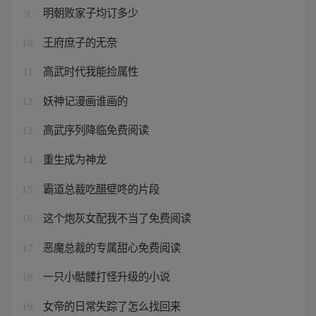
明朝败家子均订多少
9
王府庶子的无奈
10
高武时代我能捡属性
11
妖神记漫画谁画的
12
高武序列降临免费阅读
13
重生成为神龙
14
霸道总裁吃醋壁咚的片段
15
这个炮灰女配我不当了免费阅读
16
恶魔总裁的专属甜心免费阅读
17
一只小骷髅打怪升级的小说
18
女帝的日常失踪了怎么找回来
19