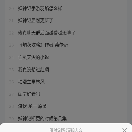
妖神记手游羽焰怎么样
20
妖神记居然更新了
21
修真聊天群后面越看越无聊了
22
《炮灰攻略》作者 莞尔wr
23
亡灵天灾的小说
24
我真没想过红啊
25
动漫主角林风
26
闺宁好看吗
27
潜伏 龙一 原著
28
妖神记断更的时候第几集
29
从僵尸开始疯狂进化
继续浏览精彩内容
30