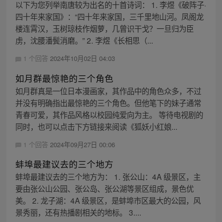
以下为您列举南唐较为出名的十首诗词： 1. 李煜《破阵子·
四十年来家国》：“四十年来家国，三千里地山河。凤阁龙
楼连霄汉，玉树琼枝作烟萝，几曾识干戈？一旦归为臣
虏，沈腰潘鬓消磨。” 2. 李煜《长相思（...
1 个回答
2024年10月02日 04:03
如月群最惊艳的三个角色
如月群真是一位日本漫画家，其作品中的角色众多，不过
并没有明确指出最惊艳的三个角色。但他笔下的妹子通常
青春可爱，其作品风格以校园纯爱向为主。 等待电视剧的
同时，也可以点击下方链接来阅读《狐妖小红娘...
1 个回答
2024年09月27日 00:06
蚌埠最建议去的三个地方
蚌埠最建议去的三个地方为： 1. 张公山：4A 级景区，主
要由张公山公园、张公岛、张公湖等景区组成，景色优
美。 2. 龙子湖：4A 级景区，是蚌埠市区最大的公园，风
景秀丽，还有热播剧相关的地标。 3....