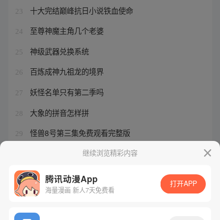
十大完结巅峰抗日小说铁血使命
23
至尊神魔主角几个老婆
24
神级武器兑换系统
25
百炼成神九祖龙的境界
26
妖怪名单只有第二季吗
27
大象的拼音怎样拼
28
怪兽8号第三集免费观看完整版
29
百炼成神在线观看动漫
继续浏览精彩内容
30
腾讯动漫App
打开APP
海量漫画 新人7天免费看
腾讯漫画
起点读书
QQ阅读