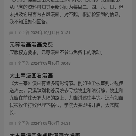
从已有的资料可知其更新时间为每周二、四、六、日，但
未提及它是否为古风漫画。对不起，根据检索到的信息，
我不知道如何回答。
1 个回答
2024年10月14日 01:21
元尊漫画漫画免费
应版权方要求，元尊漫画不参与免费卡的活动。
1 个回答
2024年09月10日 09:48
大主宰漫画看漫画
《大主宰》漫画有诸多精彩情节。例如牧尘被审判之镜传
送离去，灵溪辞别北苍灵院去寻找牧尘和清衍静，牧尘和
九幽在前往天罗大陆的路上，九幽讲述往事等。还有如血
弑被牧尘打败但埋下祸根，学院大赛即将开启，太苍院
长...
1 个回答
2024年09月07日 04:31
大主宰漫画免费版漫画六漫画