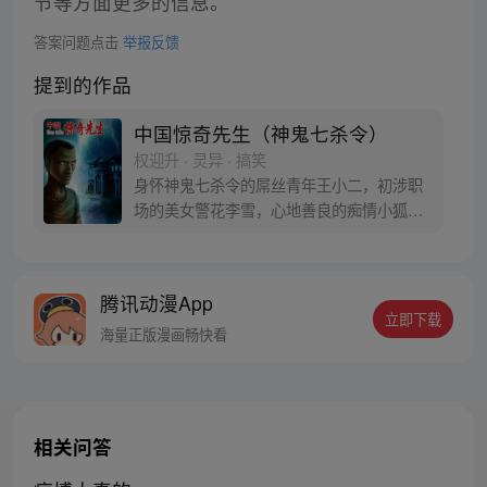
节等方面更多的信息。
答案问题点击
举报反馈
提到的作品
中国惊奇先生（神鬼七杀令）
权迎升 · 灵异 · 搞笑
身怀神鬼七杀令的屌丝青年王小二，初涉职
场的美女警花李雪，心地善良的痴情小狐
狸……漫画每周一三五更新（手机客户端提
前1天更新），动画每周二更新，感谢大家一
如既往的支持，中国惊奇先生粉丝娱乐群
腾讯动漫App
（群号码：93277487）已满，欢迎加入中国
立即下载
惊奇先生粉丝娱乐二群，群号码：
海量正版漫画畅快看
273942387
相关问答