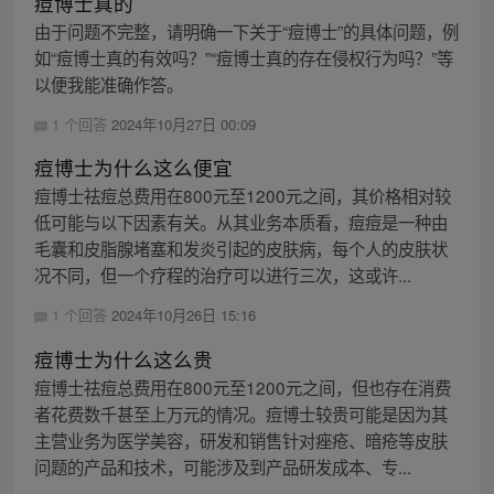
痘博士真的
由于问题不完整，请明确一下关于“痘博士”的具体问题，例
如“痘博士真的有效吗？”“痘博士真的存在侵权行为吗？”等
以便我能准确作答。
1 个回答
2024年10月27日 00:09
痘博士为什么这么便宜
痘博士祛痘总费用在800元至1200元之间，其价格相对较
低可能与以下因素有关。从其业务本质看，痘痘是一种由
毛囊和皮脂腺堵塞和发炎引起的皮肤病，每个人的皮肤状
况不同，但一个疗程的治疗可以进行三次，这或许...
1 个回答
2024年10月26日 15:16
痘博士为什么这么贵
痘博士祛痘总费用在800元至1200元之间，但也存在消费
者花费数千甚至上万元的情况。痘博士较贵可能是因为其
主营业务为医学美容，研发和销售针对痤疮、暗疮等皮肤
问题的产品和技术，可能涉及到产品研发成本、专...