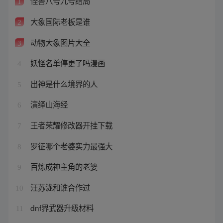
怪兽八号九号结局
1
大象国际老板是谁
2
动物大象图片大全
3
妖怪名单停更了吗漫画
4
出神是什么境界的人
5
演绎山海经
6
王者荣耀修改器开挂下载
7
罗征哪个老婆实力最强大
8
百炼成神主角的老婆
9
汪苏泷和谁合作过
10
dnf界武器升级材料
11