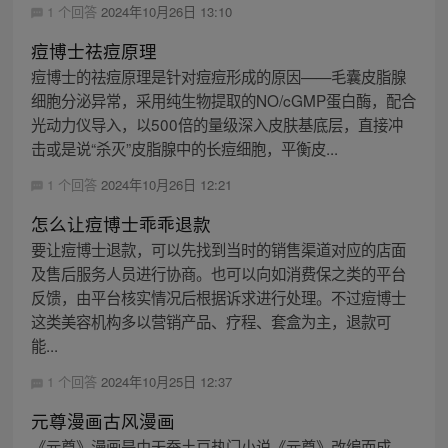
1 个回答
2024年10月26日 13:10
痘博士祛痘原理
痘博士的祛痘原理是针对痘痘形成的原因——毛囊皮脂腺
细胞分泌异常，采用纯生物提取的NO/cGMP蛋白酶，配合
光动力仪导入，以500倍的量级深入皮肤基底层，直接冲
击或是说“杀灭”皮脂腺中的长痘细胞，平衡皮...
1 个回答
2024年10月26日 12:21
怎么让痘博士乖乖退款
要让痘博士退款，可以先找到当时的销售渠道对应的店面
及售后服务人员进行协商。也可以向如消费保之类的平台
反馈，由平台核实情况后根据诉求进行处理。不过痘博士
这类美容机构多以营销产品、疗程、套盒为主，退款可
能...
1 个回答
2024年10月25日 12:37
元尊漫画古风漫画
《元尊》漫画是由天蚕土豆热门小说《元尊》改编而成。