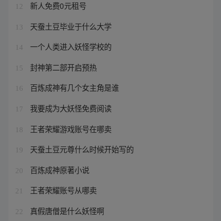
新人免费0元租号
12
天蚕土豆毕业于什么大学
13
一个人类进入妖怪学校的
14
封神第二部开启预热
15
百炼成神有几个女主角是谁
16
我要成为大妖怪免费阅读
17
王者荣耀游戏账号在哪卖
18
天蚕土豆元尊什么时候开始写的
19
百炼成神原著小说
20
王者荣耀账号从哪卖
21
真假唐僧是什么妖怪啊
22