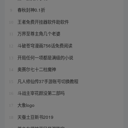
春秋封神0.1折
9
王者免费开挂器软件助软件
10
万界至尊主角几个老婆
11
斗破苍穹漫画756话免费阅读
12
开局任何一项都是满级的小说
13
奥赛尔七十二柱魔神
14
凡人修仙传37手游账号切换教程
15
斗战主宰花颜没第二部吗
16
大象logo
17
天蚕土豆新书2019
18