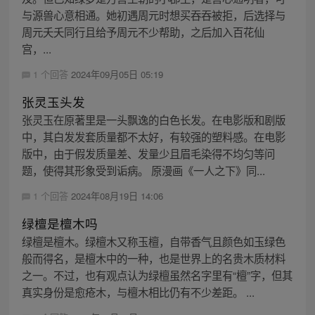
与源兽心意相通。她初遇周元时想买吞吞被拒，后选择与
周元夭夭同行且给予周元不少帮助，之后加入百花仙
宫，...
1 个回答
2024年09月05日 05:19
张灵玉头发
张灵玉在原著里是一头飘逸的白色长发。在电影版和剧版
中，其白发发套质量都不太好，有较强的塑料感。在电影
版中，由于假发质量差、发量少且眉毛染得不均匀等问
题，使得其形象受到诟病。 原漫画《一人之下》同...
1 个回答
2024年08月19日 14:06
绿檀是檀木吗
绿檀是檀木。绿檀木又称玉檀，自带香气且颜色如玉绿色
般而得名，是檀木中的一种，也是世界上的名贵木质材料
之一。不过，也有观点认为绿檀虽然名字里有“檀”字，但其
真实身份是愈疮木，与檀木相比仍有不少差距。 ...