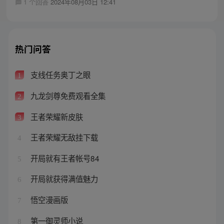
1 个回答
2024年08月03日 12:41
热门问答
支线任务奥丁之眼
1
九龙剑尊免费观看全集
2
王者荣耀新皮肤
3
王者荣耀无敌挂下载
4
开局就有王者帐号84
5
开局就获得满值魅力
6
悟空漫画版
7
第一御灵师小说
8