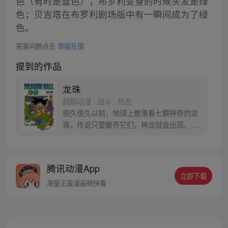
色（有时是蓝色）；布罗利变身的时候头发是绿
色；贝吉塔在布罗利剧场版中有一瞬间成为了绿
色。
答案问题点击
举报反馈
提到的作品
龙珠
翻翻动漫 · 战斗 · 热血
很久很久以前，地球上散落着七颗神奇的龙
珠，传说只要聚齐它们，神龙就会出现，并
可以为人实现一个愿望。为了寻找龙珠，布
尔玛和孙悟空踏上了奇妙的寻珠之旅……
腾讯动漫App
立即下载
海量正版漫画畅快看