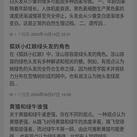
白头发从少量到增多可能由多种因素导致。 一、年龄因素
随着年龄增长，人体机能衰退，黑色素细胞生产黑色素的
速度逐渐减慢甚至完全停止，头发会从少量变白逐渐增多
变白，这是正常的自然生理过程。 二、遗传因...
1 个回答
2024年10月16日 23:31
狐妖小红娘绿头发的角色
在《狐妖小红娘》中，涂山容容是绿头发的角色。涂山容
容的绿色头发有多种解读和相关的梗。例如，有观点认为
她绿色的头发完全符合生命之绿，因为她苦学医术并将妖
力分布在苦情树织成的网中。也有说法认为她头发绿是
因...
1 个回答
2024年09月27日 19:08
黄猿和绿牛谁强
关于黄猿和绿牛谁更强，存在不同的观点。 一种观点认为
黄猿更强，从路飞对待黄猿和绿牛的态度来看，路飞觉得
黄猿是强者，而对绿牛不屑一顾，由此可推断黄猿可能更
强。 也有观点认为绿牛更强，比如有人觉得绿牛...