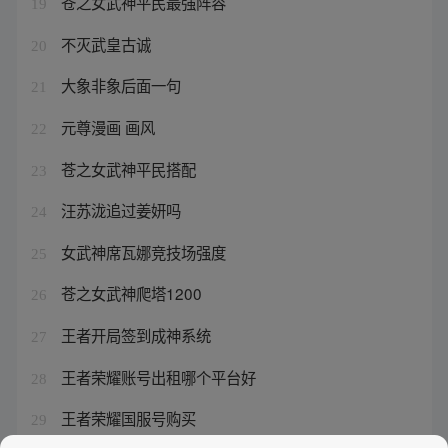
苍之女武神平民最强阵容
19
不灭武皇古诚
20
大象非象后面一句
21
元尊漫画 画风
22
苍之女武神平民搭配
23
汪苏泷追过姜妍吗
24
女武神席瓦娜竞技场强度
25
苍之女武神爬塔1200
26
王者开局签到成神系统
27
王者荣耀账号出租哪个平台好
28
王者荣耀国服号购买
29