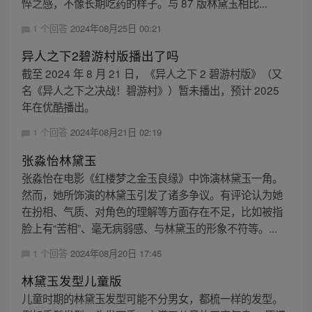
悴之感，不像长期吃药的样子。与 87 版林黛玉相比...
1 个回答
2024年08月25日 00:21
异人之下2碧游村版播出了吗
截至 2024 年 8 月 21 日，《异人之下 2 碧游村版》（又
名《异人之下之决战！碧游村》）暂未播出，预计 2025
年在优酷播出。
1 个回答
2024年08月21日 02:19
张淼怡林黛玉
张淼怡在电影《红楼梦之金玉良缘》中饰演林黛玉一角。
然而，她所饰演的林黛玉引发了诸多争议。有评论认为她
在扮相、气质、对角色的理解等方面存在不足，比如被指
脸上有“苦相”、毫无病弱感、与林黛玉的形象不符等。...
1 个回答
2024年08月20日 17:45
林黛玉发型儿童版
儿童时期的林黛玉发型可能不分男女，都梳一样的发型。