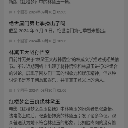
新版《红楼梦》中的林黛玉一角。
1 个回答
2024年09月16日 05:03
绝世唐门第七季播出了吗
截至 2024 年 9 月 9 日，绝世唐门第七季暂未播出。
1 个回答
2024年09月13日 18:36
林黛玉大战孙悟空
目前并无关于“林黛玉大战孙悟空”的权威文学描述或相关情
节。不过近期网络上出现了将孙悟空和林黛玉进行CP组合
的讨论，展现了网友们丰富的想象力和娱乐精神，但这种
讨论多是基于创意和娱乐，并非真正意义上的两人...
1 个回答
2024年08月30日 02:06
红楼梦金玉良缘林黛玉
电影《红楼梦之金玉良缘》中林黛玉的扮演者是张淼怡。
该电影上映后，张淼怡饰演的林黛玉引发了诸多争议。观
众普遍认为她不符合林黛玉的形象，比如脸肉肉的没有憔