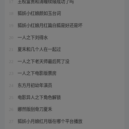
王权富贵和清瞳续缘成功了吗
17
狐妖小红娘颜如玉台词
18
狐妖小红娘月红篇白狐是好还是坏
19
一人之下刘得水
20
夏禾和几个人在一起过
21
一人之下老天师最后死了没
22
一人之下电影版票房
23
东方月初幼年演员
24
电影异人之下角色解锁
25
娜然版刮骨刀夏禾
26
狐妖小月娘红月版在哪个平台播放
27