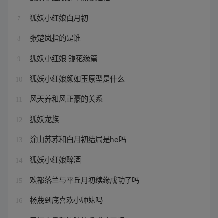
狐妖小红娘白月初
7
张楚岚指的是谁
8
狐妖小红娘 镜花缘篇
9
狐妖小红娘颜如玉原型是什么
10
风天养和风正豪的关系
11
狐妖龙族
12
涂山苏苏和白月初结局是he吗
13
狐妖小红娘醉酒
14
欢都落兰与平丘月初续缘成功了吗
15
杨蔑到底喜欢小师妹吗
16