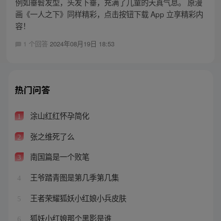
例如垂髫发型，头发下垂，充满了儿童的天真气息。 原漫
画《一人之下》同样精彩，点击按钮下载 App 立享精彩内
容！
1 个回答
2024年08月19日 18:53
热门问答
涂山红红怀孕简化
1
张之维死了么
2
南国篇是一个败笔
3
王爷踏青图是第几季第几集
4
王者荣耀狐妖小红娘小兵皮肤
5
狐妖小红娘那个黑影是谁
6