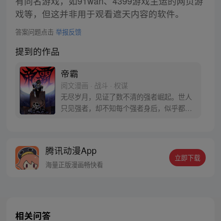
有同名游戏，如91wan、4399游戏主运的网页游
戏等，但这并非用于观看遮天内容的软件。
答案问题点击
举报反馈
提到的作品
帝霸
阅文漫画 · 战斗 · 权谋
无尽岁月，见证了数不清的强者崛起。世人
只见强者，却不知每个强者身后，似乎都跟
着一只奇特的……阴鸦。阴鸦教导一众强者
走上修行巅峰开宗立派后，拂衣而去，这一
去，就是千万年。 光阴流转，时过境迁，曾
腾讯动漫App
经辉煌的宗门，如今已是岌岌可危。那一
立即下载
日，阴鸦化作少年回来了，只为履行帮助那
海量正版漫画畅快看
个人守护宗门的约定。
相关问答