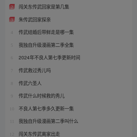
闯关东传武回家是第几集
2
朱传武回家探亲
3
传武结婚后带鲜走是哪一集
4
我独自升级漫画第二季全集
5
2024年不良人第七季更新时间
6
传武救过秀儿吗
7
传武六圣人
8
传武什么时候救的秀儿
9
不良人第七季多久更新一集
10
我独自升级漫画第二季叫什么
11
闯关东传武离家出走
12