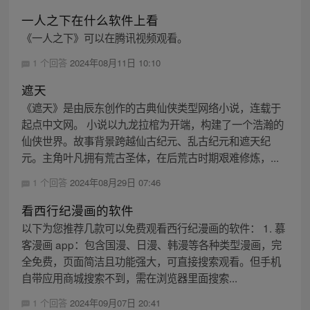
一人之下在什么软件上看
《一人之下》可以在腾讯视频观看。
1 个回答
2024年08月11日 10:10
遮天
《遮天》是由辰东创作的古典仙侠类型网络小说，连载于
起点中文网。 小说以九龙拉棺为开端，构建了一个浩瀚的
仙侠世界。故事背景跨越仙古纪元、乱古纪元和遮天纪
元。主角叶凡拥有荒古圣体，在后荒古时期艰难修炼，...
1 个回答
2024年08月29日 07:46
看西行纪漫画的软件
以下为您推荐几款可以免费观看西行纪漫画的软件： 1. 慕
客漫画 app：包含国漫、日漫、韩漫等各种类型漫画，完
全免费，页面简洁且功能强大，可直接搜索观看。但手机
自带应用商城搜索不到，需在浏览器里面搜索...
1 个回答
2024年09月07日 20:41