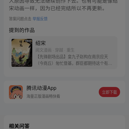
人原因导致无法继续创作下去。也有可能是像绍
宋动画一样，因为已经完结所以不再更新。
答案问题点击
举报反馈
提到的作品
绍宋
阅文漫画 · 穿越 · 重生
【先锋剧场出品】皇九子赵构在南京应天
（今商丘）匆忙登基，群臣都期待这个有英
武之名的新皇能够率军抵抗金人的侵略。但
短短三个月后，赵构就开启南下逃亡之路。
不过刚一启程，这位赵官家就在亳州明道宫
腾讯动漫App
一头栽入了水井中，起来后就谁都不认识
立即下载
了！朕要抗金！可朕的心腹在何处？！这是
海量正版漫画畅快看
一个来自于九百年后灵魂的真诚呐喊。
相关问答