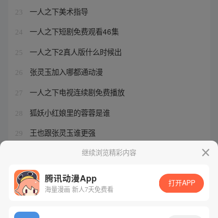
一人之下美术指导
23
一人之下短剧免费观看46集
24
一人之下2真人版什么时候出
25
张灵玉加入哪都通动漫
26
一人之下电视连续剧免费播放
27
狐妖小红娘里的蓉蓉是谁
28
王也跟张灵玉谁更强
29
一人之下田师叔保住的秘密是什么
继续浏览精彩内容
30
腾讯动漫App
打开APP
海量漫画 新人7天免费看
腾讯漫画
起点读书
QQ阅读