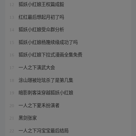
狐妖小红娘王权篇成毅
12
红红最后想起月初了吗
13
狐妖小红娘受众群分析
14
狐妖小红娘杨篾续缘成功了吗
15
狐妖小红娘下拉式漫画全集免费
16
一人之下演武大会
17
涂山璟被玱玹杀了是第几集
18
暗影刺客柒穿越狐妖小红娘
19
一人之下夏禾扮演者
20
黑剑张家
21
一人之下冯宝宝最后结局
22