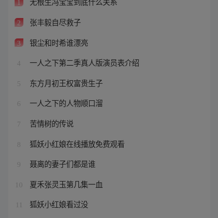
无根生冯宝宝到底什么关系
1
张丰毅自尽救子
2
银尘和时希谁漂亮
3
一人之下第二季真人版演员表介绍
4
东方月初王权富贵生子
5
一人之下的人物顺口溜
6
苦情树的传说
7
狐妖小红娘在线播放免费观看
8
聂离的妻子们都是谁
9
夏禾张灵玉第几集一血
10
狐妖小红娘看过没
11