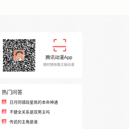
腾讯动漫App
随时随地看正版动漫
热门问答
1
日月同错段星炼的本命神通
2
不健全关系是双男主吗
3
传武的主角是谁