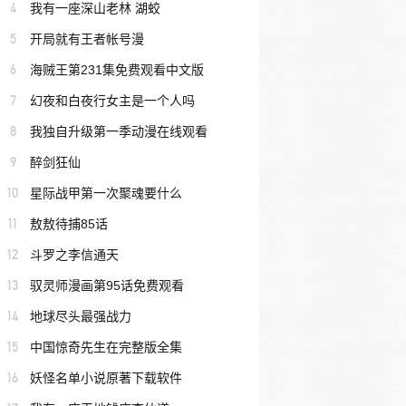
4
我有一座深山老林 湖蛟
5
开局就有王者帐号漫
6
海贼王第231集免费观看中文版
7
幻夜和白夜行女主是一个人吗
8
我独自升级第一季动漫在线观看
9
醉剑狂仙
10
星际战甲第一次聚魂要什么
11
敖敖待捕85话
12
斗罗之李信通天
13
驭灵师漫画第95话免费观看
14
地球尽头最强战力
15
中国惊奇先生在完整版全集
16
妖怪名单小说原著下载软件