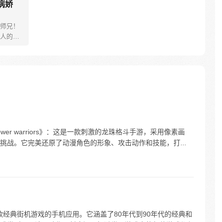
病娇
师兄！
人的反
只能没
的衣
兢业业
辰拜入
毒害男
妹抓
…
wer warriors》：这是一款刺激的龙珠格斗手游，采用像素画
挑战。它完美还原了动漫角色的形象、攻击动作和技能，打...
0款经典街机游戏的手机应用。它涵盖了80年代到90年代的经典和