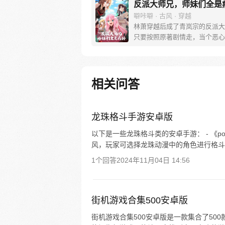
反派大师兄，师妹们全是
噼咔噼 · 古风 · 穿越
林萧穿越后成了青岚宗的反派大
只要按照原著剧情走，当个恶心
派，便能成仙飞升！无奈之下，
事戏弄下四师妹，偷一手三师妹
物，往二师妹水里下点猛药，兢
履行反派职责。终于熬到男主叶
相关问答
师门这天！林萧兴奋不已，准备
主，按照剧情，他将会被几位师
住，被男主飞龙骑脸！没想到…
龙珠格斗手游安卓版
以下是一些龙珠格斗类的安卓手游： - 《po
风，玩家可选择龙珠动漫中的角色进行格斗
1个回答
2024年11月04日 14:56
街机游戏合集500安卓版
街机游戏合集500安卓版是一款集合了50