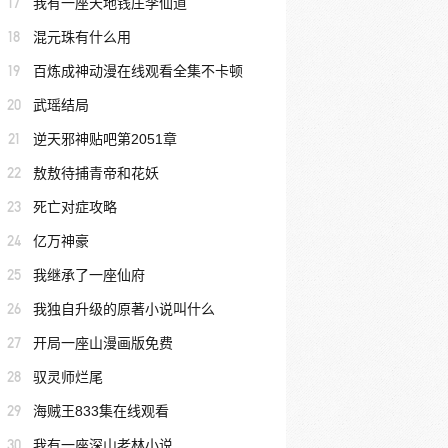
17
我有一座天地钱庄李仙道
18
混元珠有什么用
19
百炼成神动漫在线观看全集不卡顿
20
武瑶结局
21
逆天邪神贴吧第2051章
22
敖敖待捕青帝和花妖
23
死亡对症攻略
24
亿万神豪
25
我继承了一座仙府
26
我独自升级的原著小说叫什么
27
开局一座山漫画版免费
28
驭灵师烂尾
29
海贼王833集在线观看
30
我有一座深山老林小说