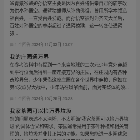
通臂猿猴嫉妒孙悟空主要是因为百姓将供奉自己的庙宇改
为供奉孙悟空。通臂猿猴师从弥勒佛祖，曾用所学本领造
福百姓，一直受百姓爱戴。而孙悟空被封为齐天大圣后，
百姓对孙悟空的尊崇超过了通臂猿猴，这一转变使通臂
猿...
1 个回答
2024年11月03日 10:07
我的庄园通万界
在参考资料中有提到一个来自地球的二次元少年意外穿越
到平行位面后得到一座连接万界的庄园，在庄园内有各种
奇珍异兽，少年凭借这座庄园在各个世界中穿梭，例如在
第4次忍界大战中，少年站在斑爷面前，面对完整体的须...
1 个回答
2024年10月25日 23:28
我家茶园可以捡万界垃圾
您的问题表述不太清晰，不太明确“我家茶园可以捡万界垃
圾”的具体含义和需求。茶园通常是用于茶叶种植和相关管
理的，捡垃圾并非其正常的功能。如果您能进一步阐述您