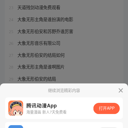
天道残剑动漫免费观看
23
大象无形主角是谁扮演的电影
24
大象无形伯安和苏野乔谁厉害
25
大象无形音乐有限公司
26
大象无形伯安的结局如何
27
大象无形主角是谁啊图片
28
大象无形伯安的结局
29
大象无形主角是谁啊
继续浏览精彩内容
30
腾讯动漫App
打开APP
海量漫画 新人7天免费看
腾讯漫画
起点读书
QQ阅读