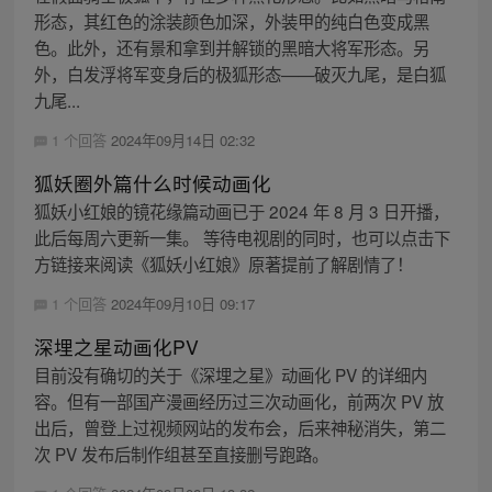
形态，其红色的涂装颜色加深，外装甲的纯白色变成黑
色。此外，还有景和拿到并解锁的黑暗大将军形态。另
外，白发浮将军变身后的极狐形态——破灭九尾，是白狐
九尾...
1 个回答
2024年09月14日 02:32
狐妖圈外篇什么时候动画化
狐妖小红娘的镜花缘篇动画已于 2024 年 8 月 3 日开播，
此后每周六更新一集。 等待电视剧的同时，也可以点击下
方链接来阅读《狐妖小红娘》原著提前了解剧情了！
1 个回答
2024年09月10日 09:17
深埋之星动画化PV
目前没有确切的关于《深埋之星》动画化 PV 的详细内
容。但有一部国产漫画经历过三次动画化，前两次 PV 放
出后，曾登上过视频网站的发布会，后来神秘消失，第二
次 PV 发布后制作组甚至直接删号跑路。