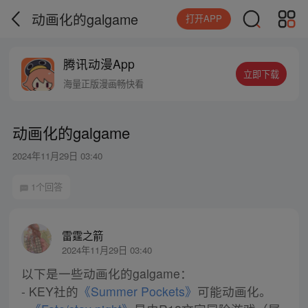
动画化的galgame
打开APP
腾讯动漫App
立即下载
海量正版漫画畅快看
动画化的galgame
2024年11月29日 03:40
1个回答
雷霆之箭
2024年11月29日 03:40
以下是一些动画化的galgame：
- KEY社的
《Summer Pockets》
可能动画化。