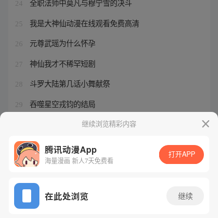
全职法师中莫凡与穆宁雪的决斗
24
我是大神仙动漫在线观看免费高清
25
元尊武瑶为什么怀孕
26
神仙我才不稀罕短剧
27
斗罗大陆第几话小舞献祭
28
吞噬星空戎钧的结局
29
我是大神仙哪个平台播出
继续浏览精彩内容
30
腾讯动漫App
打开APP
海量漫画 新人7天免费看
腾讯漫画
起点读书
QQ阅读
网站备案/许可证号：粤B2-20090059-5
在此处浏览
继续
Copyright©1998 - 2026 Tencent. All Rights Reserved