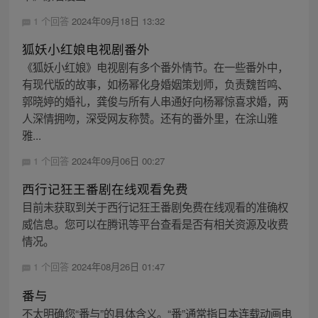
1 个回答
2024年09月18日 13:32
狐妖小红娘电视剧番外
《狐妖小红娘》电视剧有多个番外情节。在一些番外中，
有现代版的故事，如杨幂化身婚姻策划师，负责魏哲鸣、
郭晓婷的婚礼，龚俊与所有人串通好向杨幂惊喜求婚，两
人深情拥吻，深受网友称赞。还有的番外里，在涂山雅
雅...
1 个回答
2024年09月06日 00:27
西行记狂王番剧在线观看免费
目前未获取到关于西行记狂王番剧免费在线观看的准确权
威信息。您可以在腾讯等平台查看是否有相关资源及收费
情况。
1 个回答
2024年08月26日 01:47
番与
不太明确您“番与”的具体含义。“番”通常指日本连载动画电