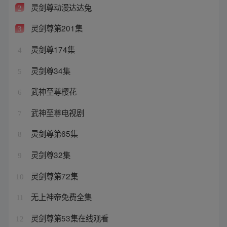
灵剑尊动漫达达兔
2
灵剑尊第201集
3
灵剑尊174集
4
灵剑尊34集
5
武神至尊樱花
6
武神至尊电视剧
7
灵剑尊第65集
8
灵剑尊32集
9
灵剑尊第72集
10
无上神帝免费全集
11
灵剑尊第53集在线观看
12