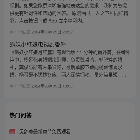
视剧。如果您能更清晰准确地表达您的需求，我将为您提
供更有针对性和帮助的回答。 原漫画《一人之下》同样精
彩，点击按钮下载 App 立享精彩内...
1 个回答
2024年08月25日 23:32
狐妖小红娘电视剧番外
《狐妖小红娘月红篇》有现代版 11 分钟的番外篇。在番外
篇中，杨幂化身婚姻策划师，负责魏哲鸣、郭晓婷的婚
礼，龚俊与所有人串通好，最后单膝下跪向杨幂惊喜求
婚，杨幂毫不犹豫答应，两人深情拥吻，番外篇虽短，...
1 个回答
2024年08月05日 18:03
热门问答
灵剑尊最新章节免费观看
1