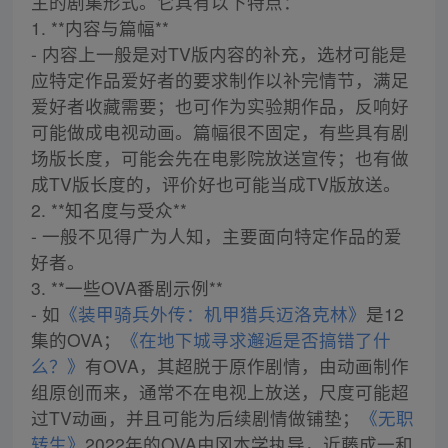
主的剧集形式。它具有以下特点：
1. **内容与篇幅**
- 内容上一般是对TV版内容的补充，选材可能是
应特定作品爱好者的要求制作以补完情节，满足
爱好者收藏需要；也可作为实验期作品，反响好
可能做成电视动画。篇幅很不固定，有些具有剧
场版长度，可能会先在电影院放送宣传；也有做
成TV版长度的，评价好也可能当成TV版放送。
2. **知名度与受众**
- 一般不见得广为人知，主要面向特定作品的爱
好者。
3. **一些OVA番剧示例**
- 如
《装甲骑兵外传：机甲猎兵迈洛克林》
是12
集的OVA；
《在地下城寻求邂逅是否搞错了什
么？》
有OVA，其超脱于原作剧情，由动画制作
组原创而来，通常不在电视上放送，尺度可能超
过TV动画，并且可能为后续剧情做铺垫；
《无职
转生》
2022年的OVA由冈本学执导，近藤成一和