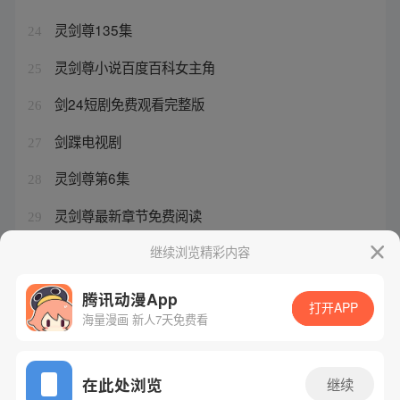
灵剑尊135集
24
灵剑尊小说百度百科女主角
25
剑24短剧免费观看完整版
26
剑蹀电视剧
27
灵剑尊第6集
28
灵剑尊最新章节免费阅读
29
灵剑尊小说在线阅读免费无弹窗
继续浏览精彩内容
30
腾讯动漫App
打开APP
海量漫画 新人7天免费看
腾讯漫画
起点读书
QQ阅读
网站备案/许可证号：粤B2-20090059-5
在此处浏览
继续