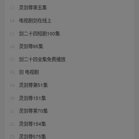
灵剑尊第五集
13
电视剧剑在线上
14
剑二十四短剧100集
15
灵剑尊95集
16
剑二十四全集免费播放
17
剑 电视剧
18
灵剑尊第51集
19
灵剑尊151集
20
灵剑尊第70集
21
灵剑尊154集
22
灵剑尊575集
23