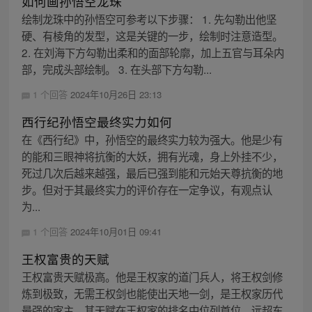
如何画孙悟空龙珠
绘制龙珠中的孙悟空可参考以下步骤： 1. 先勾勒出他坚
硬、有棱角的发型，这是关键的一步，绘制时注意造型。
2. 在刘海下方勾勒出柔和的面部轮廓，加上五官与耳朵内
部，完成头部绘制。 3. 在头部下方勾勒...
1 个回答
2024年10月26日 23:13
西行纪孙悟空最终实力如何
在《西行纪》中，孙悟空的最终实力较为强大。他是少有
的能和三眼神将抗衡的大妖，拥有光魂，身上外挂不少，
死过几次后越来越强，最后已强到能和元始天尊抗衡的地
步。但对于其最终实力的评价存在一定争议，有观点认
为...
1 个回答
2024年10月01日 09:41
王权富贵的天赋
王权富贵天赋极高。他是王权家的道门兵人，将王权剑修
炼到极致，无需王权剑也能使出天地一剑，是王权家历代
最强的家主。其天赋在王权家的排名中位列首位，远超东