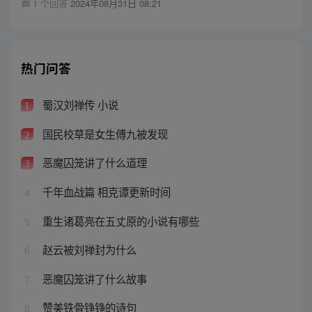
1 个回答
2024年08月31日 08:21
热门问答
蜀汉刘禅传 小说
1
国民校草是女生傅九被发现
2
恶魔囚笼讲了什么道理
3
千年血战篇 相克谭更新时间
4
重生诸葛亮在五丈原的小说有哪些
5
赵云被刘禅封为什么
6
恶魔囚笼讲了什么故事
7
赞美铁骨铮铮的诗句
8