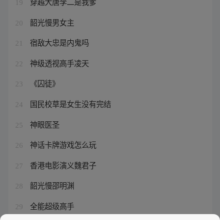
穿越大唐李二是我爹
19
韶光慢男女主
20
宿敌大忠是内鬼吗
21
神级透视高手凌天
22
《囚徒》
23
国民校草是女生没有完结
24
神眼医圣
25
神话卡牌游戏怎么玩
26
香港电影演义魏君子
27
韶光慢邵明渊
28
全能超级高手
29