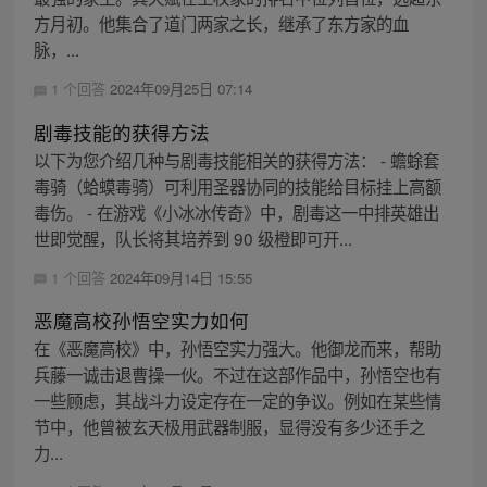
方月初。他集合了道门两家之长，继承了东方家的血
脉，...
1 个回答
2024年09月25日 07:14
剧毒技能的获得方法
以下为您介绍几种与剧毒技能相关的获得方法： - 蟾蜍套
毒骑（蛤蟆毒骑）可利用圣器协同的技能给目标挂上高额
毒伤。 - 在游戏《小冰冰传奇》中，剧毒这一中排英雄出
世即觉醒，队长将其培养到 90 级橙即可开...
1 个回答
2024年09月14日 15:55
恶魔高校孙悟空实力如何
在《恶魔高校》中，孙悟空实力强大。他御龙而来，帮助
兵藤一诚击退曹操一伙。不过在这部作品中，孙悟空也有
一些顾虑，其战斗力设定存在一定的争议。例如在某些情
节中，他曾被玄天极用武器制服，显得没有多少还手之
力...