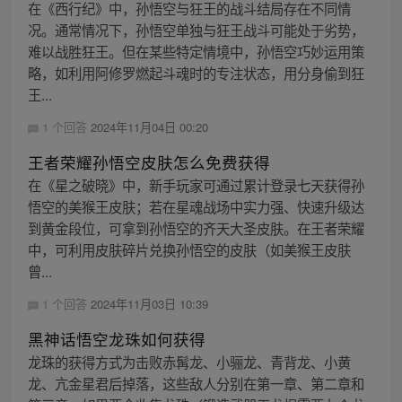
在《西行纪》中，孙悟空与狂王的战斗结局存在不同情
况。通常情况下，孙悟空单独与狂王战斗可能处于劣势，
难以战胜狂王。但在某些特定情境中，孙悟空巧妙运用策
略，如利用阿修罗燃起斗魂时的专注状态，用分身偷到狂
王...
1 个回答
2024年11月04日 00:20
王者荣耀孙悟空皮肤怎么免费获得
在《星之破晓》中，新手玩家可通过累计登录七天获得孙
悟空的美猴王皮肤；若在星魂战场中实力强、快速升级达
到黄金段位，可拿到孙悟空的齐天大圣皮肤。在王者荣耀
中，可利用皮肤碎片兑换孙悟空的皮肤（如美猴王皮肤
曾...
1 个回答
2024年11月03日 10:39
黑神话悟空龙珠如何获得
龙珠的获得方式为击败赤髯龙、小骊龙、青背龙、小黄
龙、亢金星君后掉落，这些敌人分别在第一章、第二章和