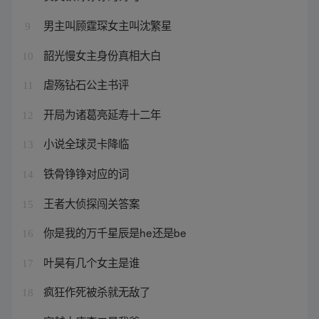
男主叫顾霆琛女主叫沈繁星
9
韶光慢女主身份真相大白
10
虐殇钻石公主书评
11
开局为诸葛亮延寿十二年
12
小说全球灵卡降临
13
铁骨铮铮对应的词
14
王者大侦探闯关答案
15
你是我的万千星辰是he还是be
16
叶昊有几个女主是谁
17
疯狂作死被杀就无敌了
18