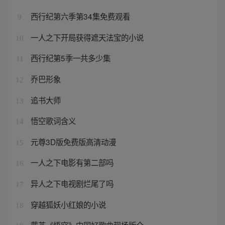
西行纪第六季第34集免费观看
9
一人之下开局获得遮天法宝的小说
10
西行纪第5季一共多少集
11
乔巴形象
12
追书大师
13
悟空歌词含义
14
元尊3D版免费版高清动漫
15
一人之下电影有第二部吗
16
异人之下电视剧烂尾了吗
17
穿越狐妖小红娘的小说
18