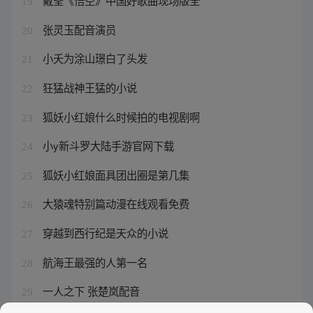
戴荃《悟空》中国好歌曲现场版全
19
张灵玉配音演员
20
小夭为涂山璟白了头发
21
狂猛战神王猛的小说
22
狐妖小红娘什么时候拍的电视剧啊
23
小y新斗罗大陆手游官网下载
24
狐妖小红娘面具团出圈是第几集
25
大猿魂特别篇动漫在线观看免费
26
穿越到西行纪是天众的小说
27
航海王最强的人第一名
28
一人之下 张楚岚配音
29