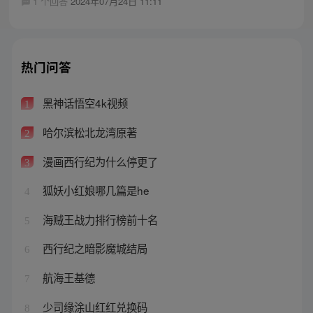
1 个回答
2024年07月24日 11:11
热门问答
黑神话悟空4k视频
1
哈尔滨松北龙湾原著
2
漫画西行纪为什么停更了
3
狐妖小红娘哪几篇是he
4
海贼王战力排行榜前十名
5
西行纪之暗影魔城结局
6
航海王基德
7
少司缘涂山红红兑换码
8