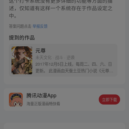
这个打卡系统没有更多详细的功能等方面的描
述，仅知道有这样一个系统存在于作品设定之
中。
答案问题点击
举报反馈
提到的作品
元尊
未天文化 · 战斗 · 逆袭
2017年12月5日上线，每周二、四、六、日
更新。 此漫画由天蚕土豆热门小说《元尊》
改编。少年执笔，龙蛇舞动；劈开乱世，点
亮苍穹。气掌乾坤的世界里，究竟是蟒雀吞
龙，还是圣龙崛起？！
腾讯动漫App
立即下载
海量正版漫画畅快看