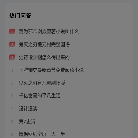
热门问答
我为邪帝谢焱原著小说叫什么
1
鬼灭之刃锻刀村完整国语
2
史诗设计图怎么得出来的
3
王牌御史最新章节免费阅读小说
4
鬼灭之刃有几部剧场版
5
千亿富豪的平凡生活
6
设计漫谈
7
第7史诗
8
情侣壁纸全屏一人一半
9