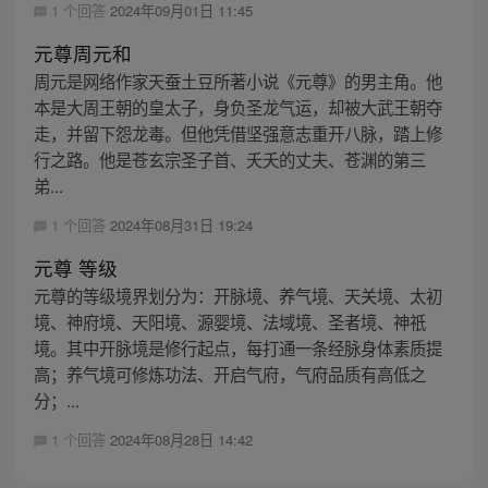
1 个回答
2024年09月01日 11:45
元尊周元和
周元是网络作家天蚕土豆所著小说《元尊》的男主角。他
本是大周王朝的皇太子，身负圣龙气运，却被大武王朝夺
走，并留下怨龙毒。但他凭借坚强意志重开八脉，踏上修
行之路。他是苍玄宗圣子首、夭夭的丈夫、苍渊的第三
弟...
1 个回答
2024年08月31日 19:24
元尊 等级
元尊的等级境界划分为：开脉境、养气境、天关境、太初
境、神府境、天阳境、源婴境、法域境、圣者境、神祇
境。其中开脉境是修行起点，每打通一条经脉身体素质提
高；养气境可修炼功法、开启气府，气府品质有高低之
分；...
1 个回答
2024年08月28日 14:42