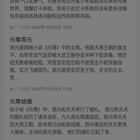
吾有一口玄黄气，可吞天地日月星少年周廷突然来到元尊
世界，觉醒打卡系统，但关于此打卡系统并没有更多详细
信息描述其具体功能和运作机制等内容。
1 个回答
2024年10月22日 18:53
元尊周元
周元是网络小说《元尊》中的主角。他是大周王朝的皇太
子，自带圣龙气运却被大武王朝夺走并种下怨龙毒。他历
经无数艰难险阻，凭借坚定信念和不屈意志不断突破自
我，实力飞速提升。周元是苍玄宗圣子首、夭夭的丈夫、
苍...
1 个回答
2024年10月03日 13:28
元尊结婚
在小说《元尊》中，周元和夭夭举行了婚礼。 周元和夭夭
的婚礼经历了诸多波折。九九造化塔建成后，周元带夭夭
回大周王朝，原本周元动机是成婚，而中毒后的夭夭更具
人情味，主动向周元求婚。 他们的婚礼引起了各...