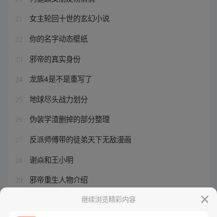
女主轮回十世的玄幻小说
21
你的名字动态壁纸
22
邪帝的真实身份
23
龙族4是不是重写了
24
地球尽头战力划分
25
伪装学渣删掉的部分整理
26
反派师傅带的徒弟天下无敌漫画
27
谢焱和王小明
28
邪帝重生人物介绍
29
我为邪帝503话
继续浏览精彩内容
30