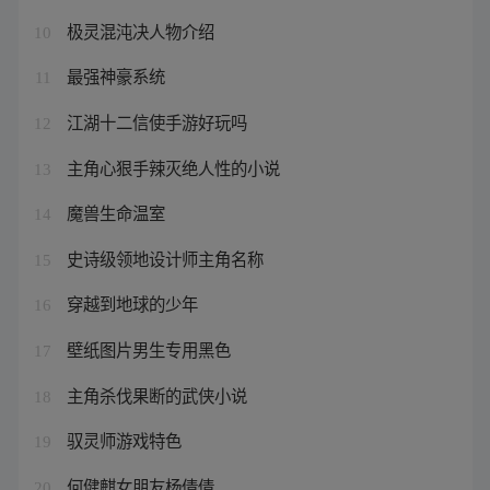
极灵混沌决人物介绍
10
最强神豪系统
11
江湖十二信使手游好玩吗
12
主角心狠手辣灭绝人性的小说
13
魔兽生命温室
14
史诗级领地设计师主角名称
15
穿越到地球的少年
16
壁纸图片男生专用黑色
17
主角杀伐果断的武侠小说
18
驭灵师游戏特色
19
何健麒女朋友杨倩倩
20