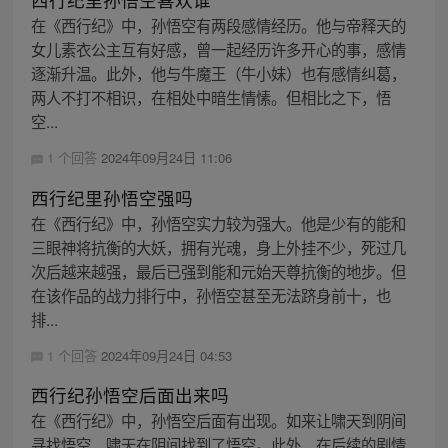
在《西行纪》中，孙悟空有两段感情经历。他与帝释天的
女儿素衣公主互有好感，曾一起经历许多开心的事，感情
逐渐升温。此外，他与牛魔王（牛小妹）也有感情纠葛，
两人不打不相识，在相处中暗生情愫。但相比之下，悟
空...
1 个回答
2024年09月24日 11:06
西行纪里孙悟空强吗
在《西行纪》中，孙悟空实力较为强大。他是少有的能和
三眼神将抗衡的大妖，拥有光魂，身上外挂不少，死过几
次后越来越强，最后已强到能和元始天尊抗衡的地步。但
在该作品的战力排行中，孙悟空甚至无法跻身前十，也
排...
1 个回答
2024年09月24日 04:53
西行纪孙悟空后面出来吗
在《西行纪》中，孙悟空后面有出现。如来让啸天到阴间
寻找悟空，啸天在阴间找到了悟空。此外，在后续的剧情