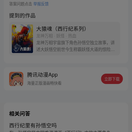
答案问题点击
举报反馈
提到的作品
大猿魂（西行纪系列）
龙神万相 · 妖怪 · 热血
龙神万相宇宙旗下角色孙悟空独立故事，讲
述大妖悟空前世今生称霸妖怪大道的惊险历
程。 妖怪大道有自己的生存之道，某日，一
位猴妖因人类的祈愿从天而降，以鬼魈之名
响彻妖界，却因堕入暗魂无法再守护重要之
腾讯动漫App
人…六十年后，他再次破石而出，背负着守
立即下载
护族人的希望和信念打败了妖怪大道的霸
海量正版漫画畅快看
主，成为猴群之王，但故事仍在继续…
相关问答
西行纪里有孙悟空吗