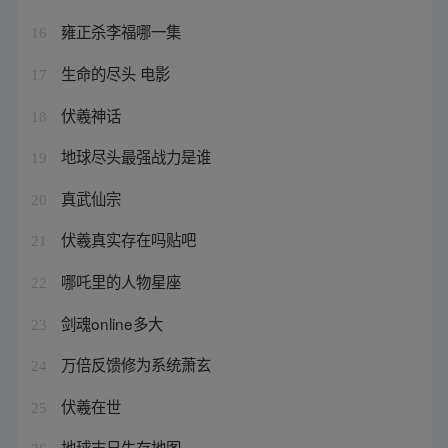
雍正杀李福哪一集
16
生命的尽头 电影
17
伏羲神话
18
地球尽头最强战力是谁
19
真武仙宗
20
伏羲真实存在吗贴吧
21
哪吒里的人物星座
22
剑魂online多大
23
万倍反馈修为系统萧玄
24
伏羲在世
25
地球末日生存地图