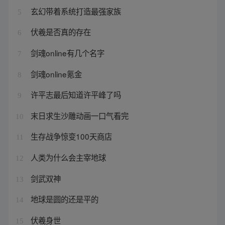
玄幻带着系统打造最强家族
5
伏羲是否真的存在
6
剑魂online有几个名字
7
剑魂online氪金
8
许平志最后知道许平峰了吗
9
末日求生沙雕动画一口气看完
10
生存战争惊变100天商店
11
人类为什么会主宰地球
12
剑武双神
13
地球是圆的还是平的
14
伏羲身世
15