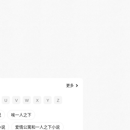
更多
U
V
W
X
Y
Z
说
唉一人之下
小说
爱情公寓和一人之下小说