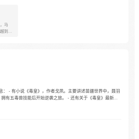
，马
越到乱
。面对
婆娘做
男儿
古今，
息： - 有小说《毒皇》，作者戈夙。主要讲述苗疆世界中，聂羽
，拥有五毒兽技能后开始逆袭之旅。 - 还有关于《毒皇》最新...