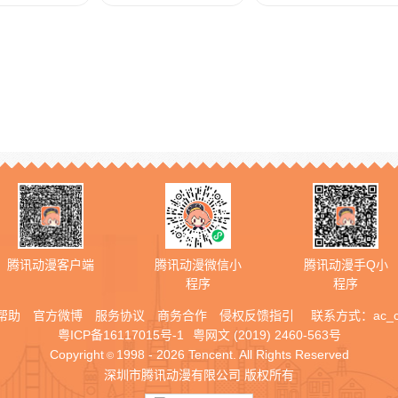
腾讯动漫客户端
腾讯动漫微信小
腾讯动漫手Q小
程序
程序
帮助
官方微博
服务协议
商务合作
侵权反馈指引
联系方式：
ac_
粤ICP备16117015号-1
粤网文 (2019) 2460-563号
Copyright
1998 - 2026 Tencent. All Rights Reserved
©
深圳市腾讯动漫有限公司 版权所有