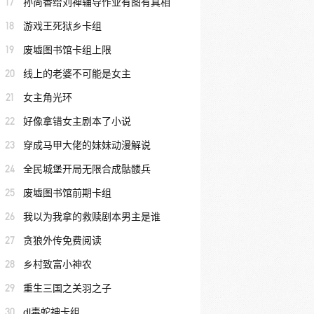
17
孙尚香给刘禅辅导作业有图有真相
18
游戏王死狱乡卡组
19
废墟图书馆卡组上限
20
线上的老婆不可能是女主
21
女主角光环
22
好像拿错女主剧本了小说
23
穿成马甲大佬的妹妹动漫解说
24
全民城堡开局无限合成骷髅兵
25
废墟图书馆前期卡组
26
我以为我拿的救赎剧本男主是谁
27
贪狼外传免费阅读
28
乡村致富小神农
29
重生三国之关羽之子
30
dl毒蛇神卡组