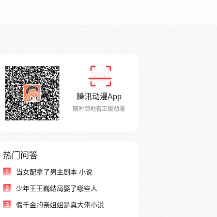
腾讯动漫App
随时随地看正版动漫
热门问答
1
当女配拿了男主剧本 小说
2
少年王王巍结局娶了哪些人
3
假千金的亲姐姐是真大佬小说