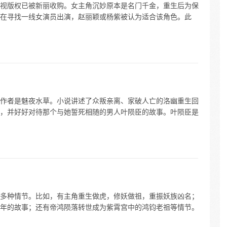
视版权已被新丽收购。女主角沉妙原本是名门千金，重生后为保
在寻找一线女演员出演，赵丽颖或杨紫被认为适合该角色。此
作者是魅夜水草。小说讲述了众叛亲离、家破人亡的洛幽重生回
，并好好对待那个与她誓死相随的男人叶陨臣的故事。叶陨臣是
多种情节。比如，有主角重生做虎，修妖做祖，重振妖族凶名；
年的故事；还有帝鸿陨落转世成为紫霄宫中的鸿钧老祖等情节。