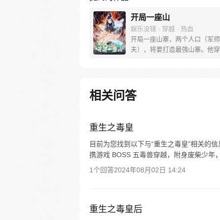
开局一座山
娱乐没错 · 穿越 · 热血
开局一座山寨，两个人口（军师
夫），将要打造最强山寨。他穿
世，拥有一座马上要散伙的山寨
这杀戮乱世，是打算抢钱抢粮抢
一个逍遥山大王，还是泼出这身
血，交锋世上英雄，搏一个名震
相关问答
问一声：王侯将相，宁有种乎！
重生之毒皇
目前为您找到以下与“重生之毒皇”相关的信
携游戏 BOSS 五毒兽穿越，附身废柴少年
1个回答
2024年08月02日 14:24
重生之毒皇后