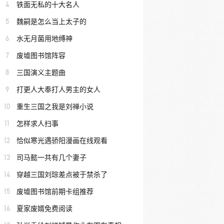
4
铁面无私的十大名人
5
魏嗣是怎么当上太子的
6
水无月菌用地缚神
7
废墟图书馆阵容
8
三国演义主题曲
9
打更人大奉打人男主的女人
10
重生三国之我是刘禅小说
11
怎样求人扫事
12
恰似寒光遇骄阳漫画在线观看
13
司马懿一共有几个妻子
14
穿越三国刘琮差点被于禁杀了
15
废墟图书馆前期卡组推荐
16
夏家废婿免费阅读