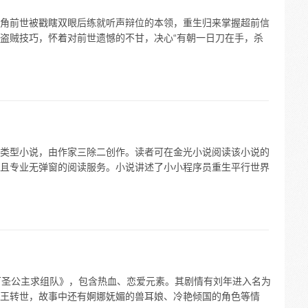
角前世被戳瞎双眼后练就听声辩位的本领，重生归来掌握超前信
盗贼技巧，怀着对前世遗憾的不甘，决心“有朝一日刀在手，杀
类型小说，由作家三除二创作。读者可在金光小说阅读该小说的
且专业无弹窗的阅读服务。小说讲述了小小程序员重生平行世界
万圣公主求组队》，包含热血、恋爱元素。其剧情有刘年进入名为
王转世，故事中还有婀娜妩媚的兽耳娘、冷艳倾国的角色等情