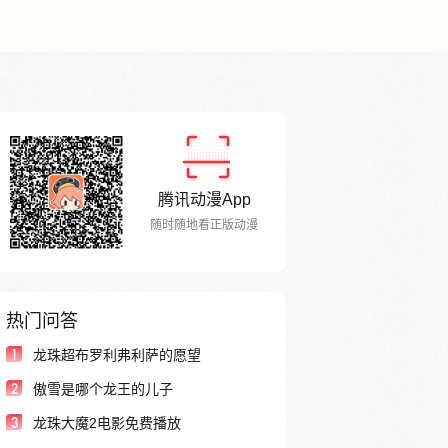
腾讯动漫App
随时随地看正版动漫
热门问答
1
龙珠超布罗利弗利萨的愿望
2
傲雪是哪个龙王的儿子
3
龙珠大魔2电影免费播放