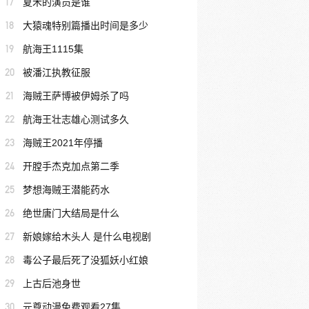
17
夏禾的演员是谁
18
大猿魂特别篇播出时间是多少
19
航海王1115集
20
被潘江执教征服
21
海贼王萨博被伊姆杀了吗
22
航海王壮志雄心测试多久
23
海贼王2021年停播
24
开膛手杰克加点第二季
25
梦想海贼王潜能药水
26
绝世唐门大结局是什么
27
新娘嫁给木头人 是什么电视剧
28
毒公子最后死了没狐妖小红娘
29
上古后池身世
30
元尊动漫免费观看27集