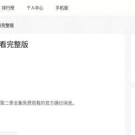
排行榜
个人中心
手机版
看完整版
看完整版
珠超第二季全集免费观看的官方确切消息。