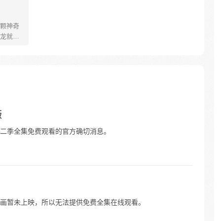
颗神奇
龙就会
。为了
了奇妙
版
超第二季全集免费观看的官方确切消息。
季动画暂未上映，所以无法提供免费全集在线观看。