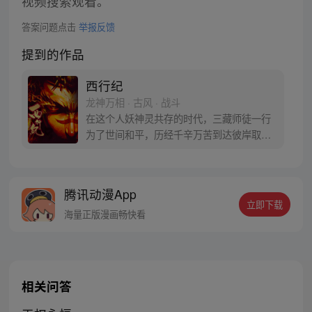
视频搜索观看。
答案问题点击
举报反馈
提到的作品
西行纪
龙神万相 · 古风 · 战斗
在这个人妖神灵共存的时代，三藏师徒一行
为了世间和平，历经千辛万苦到达彼岸取
得“永恒之火”拯救苍生，可世间并没有因此
变得美好….随着阴谋慢慢揭露，暗魂四起,
为了让“永恒之火”重新归位，小狼妖白狼不
腾讯动漫App
辞万难，找到唐三藏大法师，和他一起重新
立即下载
寻回徒弟们，组成全新“西行小队”，再度踏
海量正版漫画畅快看
上西行之旅……
相关问答