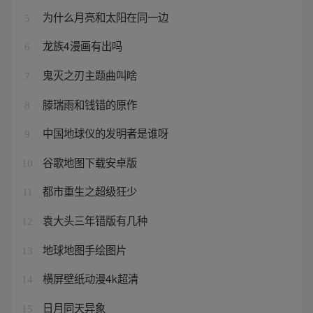
为什么月亮和太阳在同一边
5
龙族4漫画有出吗
6
鬼灭之刃主题曲叫啥
7
滕瑞雨和钱错的原作
8
中国地球仪的发明者是谁呀
9
谷歌地图下载安卓版
10
都市重生之超级狂少
11
袁大头三年错版有几种
12
地球地图手绘图片
13
横屏壁纸动漫4k超清
14
日月同天异象
15