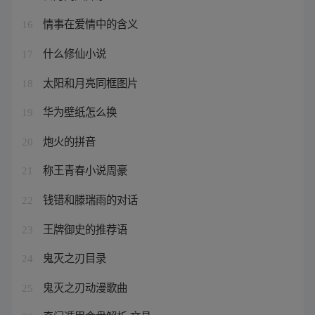
情事在爱情中的含义
16
什么修仙小说
17
太阳和月亮同框图片
18
华为壁纸怎么换
19
炮火的拼音
20
称王青春小说周豪
21
钱错和滕瑞雨的对话
22
王牌御史的推荐语
23
鬼灭之刃目录
24
鬼灭之刃动漫歌曲
25