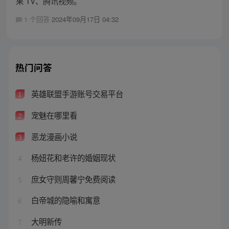
果 TV、腾讯视频。
1 个回答
2024年09月17日 04:32
热门问答
英雄联盟手游账号交易平台
1
宠魅在哪里看
2
恶龙漫画小说
3
杨妞花和老许的婚姻现状
4
庶女守则周馨宁免费阅读
5
白帝城的隐喻和寓意
6
大明新传
7