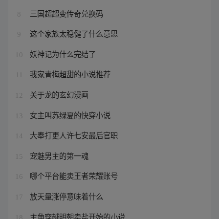
三国超超变传奇兑换码
8
这个家族太稳健了什么意思
9
妖神记为什么完结了
10
我家青梅超甜的小说推荐
11
关于龙的玄幻漫画
12
女主叫苏绿夏的快穿小说
13
大奉打更人许七安最后官职
14
宠魅男主的第一魂
15
哪个平台能卖王者荣耀账号
16
放天量涨停意味着什么
17
主角穿越明朝卖盐开始的小说
18