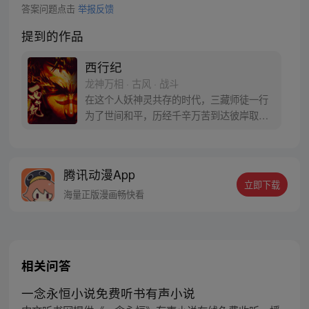
答案问题点击
举报反馈
提到的作品
西行纪
龙神万相 · 古风 · 战斗
在这个人妖神灵共存的时代，三藏师徒一行
为了世间和平，历经千辛万苦到达彼岸取
得“永恒之火”拯救苍生，可世间并没有因此
变得美好….随着阴谋慢慢揭露，暗魂四起,
为了让“永恒之火”重新归位，小狼妖白狼不
腾讯动漫App
辞万难，找到唐三藏大法师，和他一起重新
立即下载
寻回徒弟们，组成全新“西行小队”，再度踏
海量正版漫画畅快看
上西行之旅……
相关问答
一念永恒小说免费听书有声小说