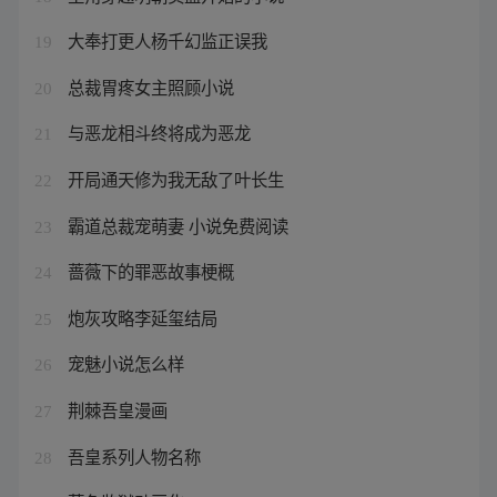
大奉打更人杨千幻监正误我
19
总裁胃疼女主照顾小说
20
与恶龙相斗终将成为恶龙
21
开局通天修为我无敌了叶长生
22
霸道总裁宠萌妻 小说免费阅读
23
蔷薇下的罪恶故事梗概
24
炮灰攻略李延玺结局
25
宠魅小说怎么样
26
荆棘吾皇漫画
27
吾皇系列人物名称
28