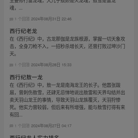
主要修行雷龙魂，大儿子敖娇是火龙魂，敖雪是雷龙
魂，...
1 个回答
2024年08月31日 22:46
西行纪老龙
在《西行纪》中，古龙那伽是龙族根源，掌握一切天象攻
击，全身刀枪不入，一招秒杀增长天，还曾打败过坤沙门
天。
1 个回答
2024年08月28日 15:33
西行纪敖一龙
在《西行纪》中，敖一龙是南海龙王的长子。他嚣张跋
扈，曾刺伤敖雪，还肆无忌惮地说出敖雷和天界勾结并出
卖天羽山龙王的事情，导致天羽山龙族覆灭，天羽狩惨
死。他实力曾较弱，但后来有所增强，能与敖雪打得有来
有回...
1 个回答
2024年08月27日 04:17
西行纪龙人实力排名