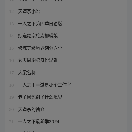
天道宗小说
12
一人之下第四季日语版
13
娘道继宗枪毙柳瑛娘
14
修炼等级境界划分六个
15
武夫周枸杞身份是谁
16
大梁名将
17
一人之下手游是哪个工作室
18
老子修炼到了什么境界
19
天道宗的简介
20
一人之下最新季2024
21