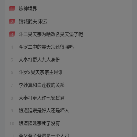
炼神境界
1
镇城武夫 宋云
2
斗二昊天宗为啥改名昊天堡了呢
3
斗罗二中的昊天宗还很强吗
4
大奉打更人九人身份
5
斗罗2昊天宗宗主是谁
6
李妙真和白莲教的关系
7
大奉打更人许七安弑君
8
娘道延宗是好人还是坏人
9
娘道隆延宗死了没有
10
圣父圣子圣灵是一个人吗
11