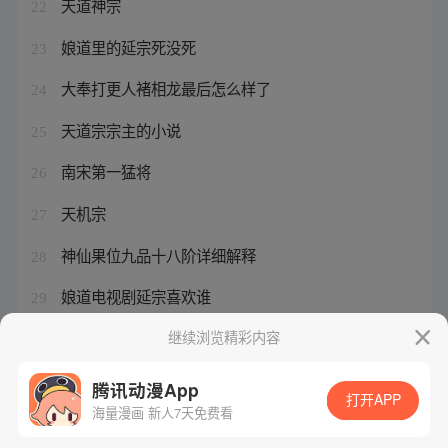
天道神宗
22
娘道里的延宗死没死
23
大奉打更人褚相龙最后怎么样了
24
天道宗宗主的小说
25
南宋第一猛将
26
天机宗
27
神仙果位九品十八阶详细解释
28
娘道电视剧延宗喜欢谁
29
天道宗老祖
继续浏览精彩内容
30
腾讯动漫App
打开APP
海量漫画 新人7天免费看
腾讯漫画
起点读书
QQ阅读