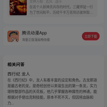
龙神万相 · 古风 · 战斗
在这个人妖神灵共存的时代，三藏师徒一行
为了世间和平，历经千辛万苦到达彼岸取
得“永恒之火”拯救苍生，可世间并没有因此
变得美好….随着阴谋慢慢揭露，暗魂四起,
为了让“永恒之火”重新归位，小狼妖白狼不
腾讯动漫App
辞万难，找到唐三藏大法师，和他一起重新
立即下载
寻回徒弟们，组成全新“西行小队”，再度踏
海量正版漫画畅快看
上西行之旅……
相关问答
西行纪 龙人
在《西行纪》中，龙人有着丰富的设定和角色。古龙那迦
是最古老的龙，是奇经创世以来诞生出的第一条龙，实力
堪称整部作品的天花板，他几乎掌握各种属性的神通，能
根据对手使出克制技能，原本不死不灭，但因将血脉和
力...