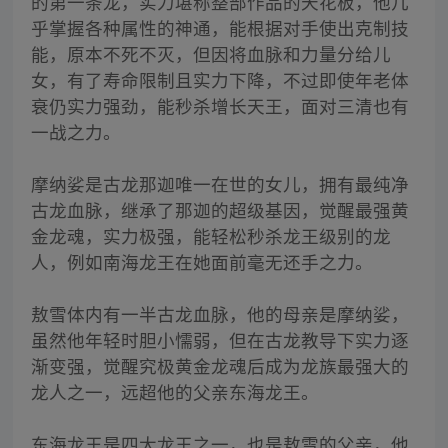
的第一条龙，实力堪称整部作品的天花板，他几
乎掌握各种属性的神通，能根据对手使出克制技
能，原本不死不灭，但因将血脉和力量分给儿
女，有了寿命限制且实力下降，不过即使年老体
衰仍实力强劲，能秒杀增长天王，面对三清也有
一战之力。
摩纳娑是古龙那迦唯一在世的女儿，拥有最纯净
古龙血脉，继承了那迦的超级基因，觉醒最强黄
金龙魂，实力极强，能轻松秒杀龙王级别的龙
人，例如南海龙王在她面前毫无还手之力。
敖雪体内有一半古龙血脉，他的母亲是摩纳娑，
虽然他年轻时胆小懦弱，但在古龙教导下实力逐
渐变强，觉醒究极黄金龙魂后成为龙族最强大的
龙人之一，远超他的父亲东海龙王。
东海龙王是四大龙王之一，也是敖雪的父亲，他