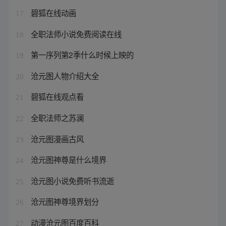
碧狐在线动画
17
全职法师小说免费阅读在线
18
第一序列第2季什么时候上映的
19
沧元图人物介绍大全
20
碧狐在线观点看
21
全职法师之苏澜
22
沧元图漫画古风
23
沧元图神尊是什么境界
24
沧元图小说免费听书流逝
25
沧元图神尊境界划分
26
动漫沧元图百度百科
27