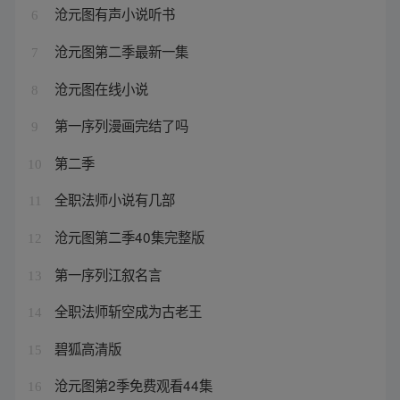
沧元图有声小说听书
6
沧元图第二季最新一集
7
沧元图在线小说
8
第一序列漫画完结了吗
9
第二季
10
全职法师小说有几部
11
沧元图第二季40集完整版
12
第一序列江叙名言
13
全职法师斩空成为古老王
14
碧狐高清版
15
沧元图第2季免费观看44集
16