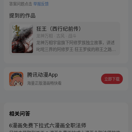
答案问题点击
举报反馈
提到的作品
狂王（西行纪前传）
龙神万相 · 古风 · 战斗
龙神万相宇宙旗下阿修罗族独立故事，讲述
叱咤三界的阿修罗王·狂王罗侯的称王之路。
天生脆弱的阿修罗少年有鱼惨遭神秘阿修罗
突然灭族，自己也被强行带走进行地狱式的
磨炼。经历无数次死亡与重生，蜕变的少年
腾讯动漫App
有鱼最终背负挚友的信念成为阿修罗王—狂
立即下载
王，更名罗侯。天界与阿修罗的百年大战随
海量正版漫画畅快看
之爆发，少年新王能否担起重任
相关问答
6漫画免费下拉式六漫画全职法师