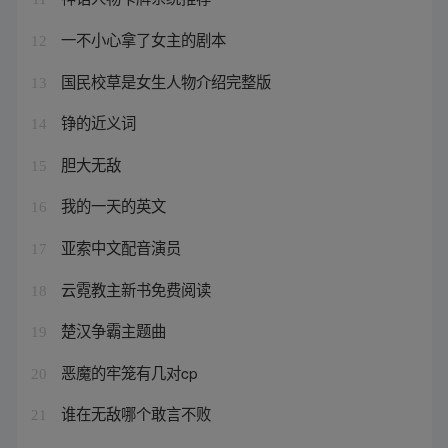
一不小心拿了女主的剧本
12
国民校草是女生人物介绍完整版
13
铮的近义词
14
胆大无敌
15
我的一天的英文
16
亚索中文配音演员
17
云霓教主新书免费阅读
18
楚汉争霸主题曲
19
恶魔的牢笼有几对cp
20
谁在无敌哪个敢言不败
21