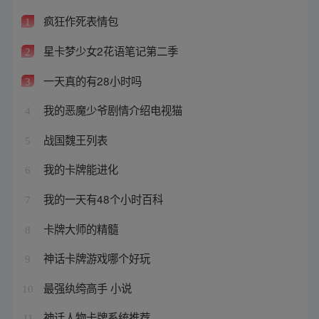
疯狂作死表情包
1
星卡梦少女2花语笔记第二季
2
一天真的有28小时吗
3
我的恶魔少爷剧情介绍电视猫
4
战国魏王列表
5
我的卡牌能进化
6
我的一天有48个小时百科
7
卡牌大师的精髓
8
神话卡牌游戏哪个好玩
9
最强纨绔高手 小说
10
神话人物卡牌系统推荐
11