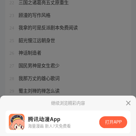
三国之诸葛亮五丈原重生
22
顾漫的写作风格
23
我拿的可是反派剧本免费阅读
24
韶光慢江远朝身世
25
神话制造者
26
国民男神是女生君少
27
我那万丈的雄心歌词
28
蜀主刘禅的禅怎么读
29
网瘾少年故事案例
继续浏览精彩内容
30
腾讯动漫App
打开APP
海量漫画 新人7天免费看
腾讯漫画
起点读书
QQ阅读