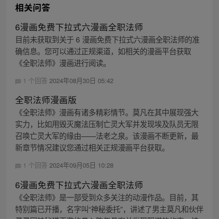
相关问答
6漫画免费下拉式六漫画全职法师
目前未获取到关于 6 漫画免费下拉式六漫画全职法师的准
确信息。您可以通过正规渠道，如相关的漫画平台获取
《全职法师》漫画进行阅读。
1 个回答
2024年08月30日 05:42
全职法师漫画版
《全职法师》漫画有诸多精彩情节。莫凡在其中展现强大
实力，比如用毁灭魔法压制亡灵大军并发现埃及队员无限
召唤亡灵大军的缘由——法老之泉。该漫画不断更新，最
新章节情况建议您通过相关正规漫画平台获取。
1 个回答
2024年09月05日 10:28
6漫画免费下拉式六漫画全职法师
《全职法师》是一部受到众多关注的动漫作品。目前，其
特别篇已开播，名字叫“神秘委托”，讲述了男主莫凡和伙伴