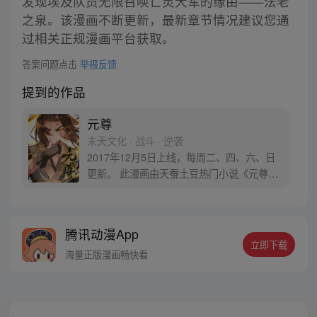
发现埃及队员无限召唤亡灵大军的缘由——法老
之泉。该漫画不断更新，最新章节情况建议您通
过相关正规漫画平台获取。
答案问题点击
举报反馈
提到的作品
元尊
未天文化 · 战斗 · 逆袭
2017年12月5日上线，每周二、四、六、日
更新。 此漫画由天蚕土豆热门小说《元尊》
改编。少年执笔，龙蛇舞动；劈开乱世，点
亮苍穹。气掌乾坤的世界里，究竟是蟒雀吞
龙，还是圣龙崛起？！
腾讯动漫App
立即下载
海量正版漫画畅快看