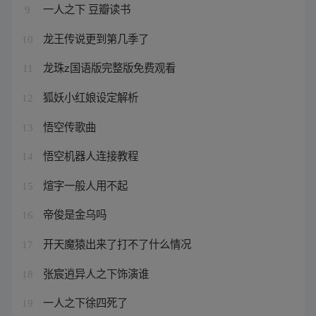
一人之下 豆瓣读书
9
龙王传说更到第几季了
10
龙珠z国语版完整版免费观看
11
狐妖小红娘设定解析
12
悟空传歌曲
13
悟空机器人连接教程
14
煊字一般人用不起
15
帝俊是金乌吗
16
开天魔猿出来了打不了什么情况
17
张宸逍异人之下饰演谁
18
一人之下徐四死了
19