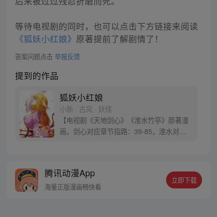
后来被过过残忍折磨而死。
等待电视剧的同时，也可以点击下方链接来阅读
《狐妖小红娘》
原著提前了解剧情了！
答案问题点击
举报反馈
提到的作品
狐妖小红娘
小新 · 古风 · 妖怪
【电视剧《天地剑心》《淮水竹亭》原著漫
画，剑心对应章节指路：39-85，淮水对应
章节指路272-301】 迷糊萝莉小狐妖，正太
道士没节操。自古人妖生死恋，千载孽缘一
线牵。（每周周四更新。）
腾讯动漫App
立即下载
海量正版漫画畅快看