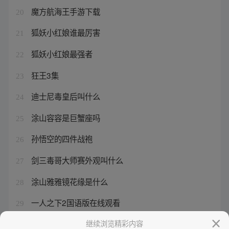
魔方航海王手游下载
20
狐妖小红娘谁最厉害
21
狐妖小红娘最强者
22
狂王3集
23
迪士尼毒皇后叫什么
24
涂山容容是巨蟹座吗
25
孙悟空的四件战袍
26
剑三毒哥大师赛外观叫什么
27
涂山雅雅镜花缘是什么
28
一人之下2国语版在线观看
29
一人之下手游下载
继续浏览精彩内容
30