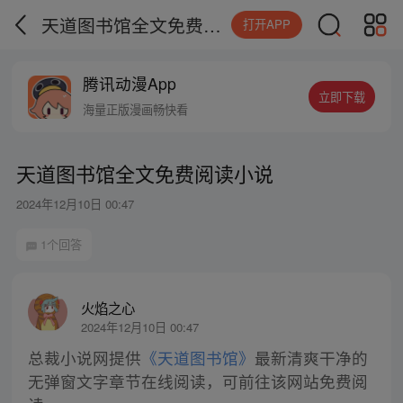
天道图书馆全文免费阅读小说
打开APP
腾讯动漫App
立即下载
海量正版漫画畅快看
天道图书馆全文免费阅读小说
2024年12月10日 00:47
1个回答
火焰之心
2024年12月10日 00:47
总裁小说网提供
《天道图书馆》
最新清爽干净的
无弹窗文字章节在线阅读，可前往该网站免费阅