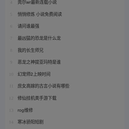
莞尔wr最新连载小说
4
悄悄修炼 小说免费阅读
5
请问谁最强
6
最凶猛的恐龙是什么龙
7
我的长生师兄
8
恶龙之神提亚玛特是谁
9
幻宠师2上映时间
10
庶女高嫁的古言小说有哪些
11
修仙挂机类手游下载
12
rog维修
13
寒冰骄阳短剧
14